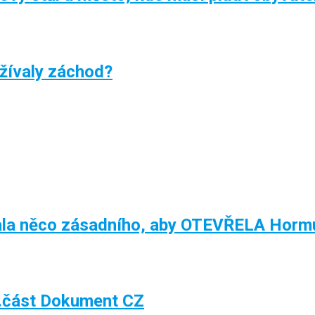
žívaly záchod?
la něco zásadního, aby OTEVŘELA Hormu
.část Dokument CZ