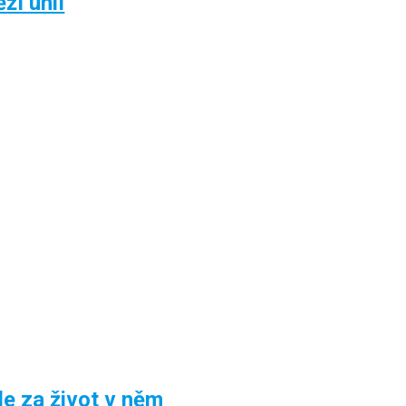
ží uhlí
le za život v něm