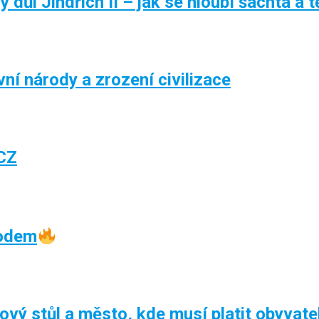
důl Jindřich II – jak se hloubí šachta a tě
í národy a zrození civilizace
CZ
oodem
kový stůl a město, kde musí platit obyvate