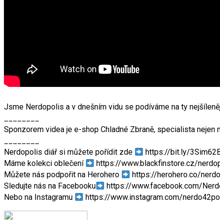
Jsme Nerdopolis a v dnešním vidu se podíváme na ty nejšílenější
________
Sponzorem videa je e-shop Chladné Zbraně, specialista nejen na
________
Nerdopolis diář si můžete pořídit zde
https://bit.ly/3Sim62
Máme kolekci oblečení
https://www.blackfinstore.cz/nerdo
Můžete nás podpořit na Herohero
https://herohero.co/nerdo
Sledujte nás na Facebooku
https://www.facebook.com/Nerd
Nebo na Instagramu
https://www.instagram.com/nerdo42po