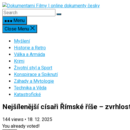
Skip
to
content
Menu
Close Menu
Myšlení
Historie a Retro
Válka a Armáda
Krimi
Životní styl a Sport
Konspirace a Spiknutí
Záhady a Mytologie
Technika a Věda
Katastrofické
Nejšílenější císaři Římské říše – zvrhlost
144
views
•
18. 12. 2025
You already voted!