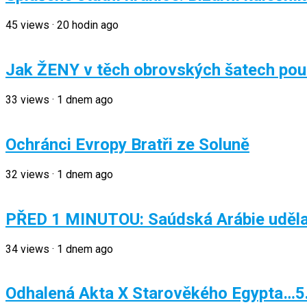
45
views
·
20 hodin ago
Jak ŽENY v těch obrovských šatech pou
33
views
·
1 dnem ago
Ochránci Evropy Bratři ze Soluně
32
views
·
1 dnem ago
PŘED 1 MINUTOU: Saúdská Arábie uděla
34
views
·
1 dnem ago
Odhalená Akta X Starověkého Egypta…5