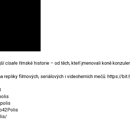
 císaře římské historie – od těch, kteří jmenovali koně konzulem,
 repliky filmových, seriálových i videoherních mečů: https://bi
B
polis
polis
o42Polis
lis/