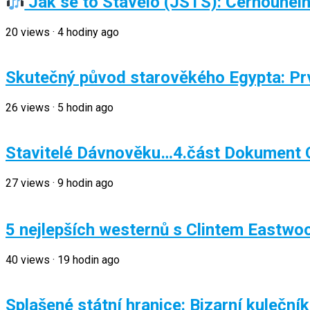
Jak se to Stavělo (JSTS): Černouhelný 
20
views
·
4 hodiny ago
Skutečný původ starověkého Egypta: Prvn
26
views
·
5 hodin ago
Stavitelé Dávnověku…4.část Dokument 
27
views
·
9 hodin ago
5 nejlepších westernů s Clintem Eastw
40
views
·
19 hodin ago
Splašené státní hranice: Bizarní kuleční