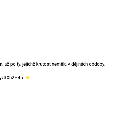
 až po ty, jejichž krutost neměla v dějinách obdoby.
t.ly/3Xh2P45