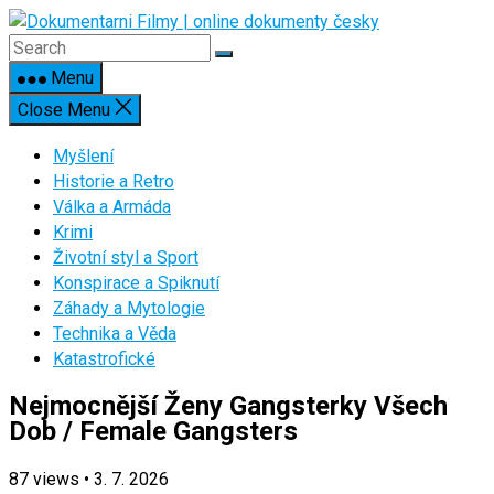
Skip
to
content
Menu
Close Menu
Myšlení
Historie a Retro
Válka a Armáda
Krimi
Životní styl a Sport
Konspirace a Spiknutí
Záhady a Mytologie
Technika a Věda
Katastrofické
Nejmocnější Ženy Gangsterky Všech
Dob / Female Gangsters
87
views
•
3. 7. 2026