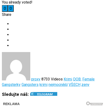
You already voted!
0
0
Share
proxy
8733 Videos
Krimi
DOB.
Female
Gangsterky
Gangsters
krimi
nejmocnější
VŠECH
zeny
Sledujte náš: