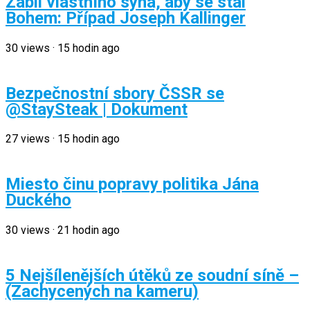
Zabil vlastního syna, aby se stal
Bohem: Případ Joseph Kallinger
30
views
·
15 hodin ago
Bezpečnostní sbory ČSSR se
@StaySteak | Dokument
27
views
·
15 hodin ago
Miesto činu popravy politika Jána
Duckého
30
views
·
21 hodin ago
5 Nejšílenějších útěků ze soudní síně –
(Zachycených na kameru)