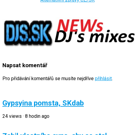
Napsat komentář
Pro přidávání komentářů se musíte nejdříve
přihlásit
.
Gypsyina pomsta, SKdab
24
views
·
8 hodin ago