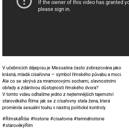
V učebnicích dějepisu je Messalina často zobrazována jako
krásná, mladá císařovna — symbol římského půvabu a moci.
Ale co se skrývá za mramorovými sochami, slavnostními
obřady a zdánlivou důstojností římského dvora?
V tomto videu odhalíme jedno z nejtemnějších tajemství
starověkého Říma: jak se z císařovny stala žena, která
proměnila sexuální touhu v nástroj politické kontroly.
#ŘímskáŘíše #historie #císařovna #temnáhistorie
#starověkýŘím