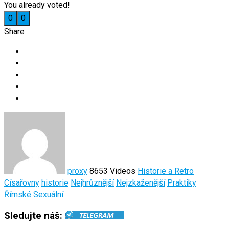
You already voted!
0
0
Share
proxy
8653 Videos
Historie a Retro
Císařovny
historie
Nejhrůznější
Nejzkaženější
Praktiky
Římské
Sexuální
Sledujte náš: