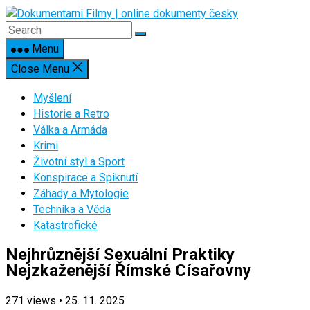
Skip
to
content
Menu
Close Menu
Myšlení
Historie a Retro
Válka a Armáda
Krimi
Životní styl a Sport
Konspirace a Spiknutí
Záhady a Mytologie
Technika a Věda
Katastrofické
Nejhrůznější Sexuální Praktiky
Nejzkaženější Římské Císařovny
271
views
•
25. 11. 2025