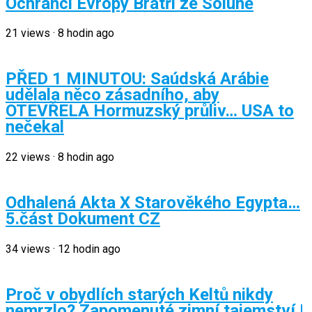
Ochránci Evropy Bratři ze Soluně
21
views
·
8 hodin ago
PŘED 1 MINUTOU: Saúdská Arábie
udělala něco zásadního, aby
OTEVŘELA Hormuzský průliv… USA to
nečekal
22
views
·
8 hodin ago
Odhalená Akta X Starověkého Egypta…
5.část Dokument CZ
34
views
·
12 hodin ago
Proč v obydlích starých Keltů nikdy
nemrzlo? Zapomenuté zimní tajemství |