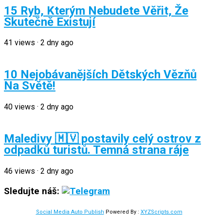
15 Ryb, Kterým Nebudete Věřit, Že
Skutečně Existují
41
views
·
2 dny ago
10 Nejobávanějších Dětských Vězňů
Na Světě!
40
views
·
2 dny ago
Maledivy 🇲🇻 postavily celý ostrov z
odpadků turistů. Temná strana ráje
46
views
·
2 dny ago
Sledujte náš:
Social Media Auto Publish
Powered By :
XYZScripts.com