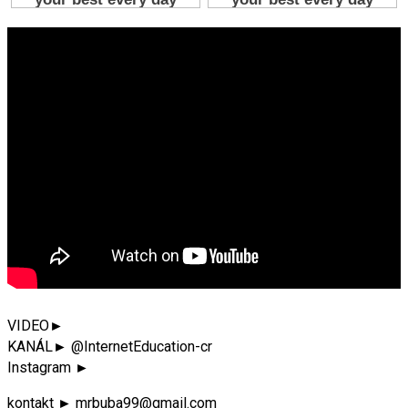
VIDEO►
KANÁL► @InternetEducation-cr
Instagram ►
kontakt ► mrbuba99@gmail.com