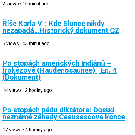
2
views
·
15 minut ago
Říše Karla V. : Kde Slunce nikdy
nezapadá…Historický dokument CZ
5
views
·
43 minut ago
Po stopách amerických Indiánů –
Irokézové (Haudenosaunee) | Ep. 4
(Dokument)
14
views
·
2 hodiny ago
Po stopách pádu diktátora: Dosud
neznámé záhady Ceausescova konce
17
views
·
4 hodiny ago