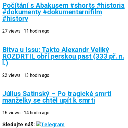
Počítání s Abakusem #shorts #historia
#dokumenty #dokumentarnifilm
#history
27
views
·
11 hodin ago
Bitva u Issu: Takto Alexandr Veliký
ROZDRTIL obří perskou past (333 př. n.
l.)
22
views
·
13 hodin ago
Július Satinský – Po tragické smrti
manželky se chtěl upít k smrti
16
views
·
14 hodin ago
Sledujte náš: