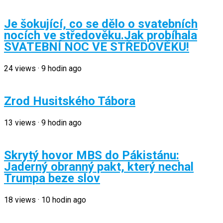
Je šokující, co se dělo o svatebních
nocích ve středověku.Jak probíhala
SVATEBNÍ NOC VE STŘEDOVĚKU!
24
views
·
9 hodin ago
Zrod Husitského Tábora
13
views
·
9 hodin ago
Skrytý hovor MBS do Pákistánu:
Jaderný obranný pakt, který nechal
Trumpa beze slov
18
views
·
10 hodin ago