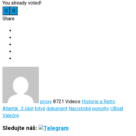
You already voted!
0
0
Share
proxy
8721 Videos
Historie a Retro
Atlantik...3.část
bitvě
dokument
Nacistické
ponorky
UBoat
Válečný
Sledujte náš: