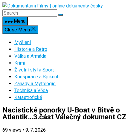
Skip
to
content
Menu
Close Menu
Myšlení
Historie a Retro
Válka a Armáda
Krimi
Životní styl a Sport
Konspirace a Spiknutí
Záhady a Mytologie
Technika a Věda
Katastrofické
Nacistické ponorky U-Boat v Bitvě o
Atlantik…3.část Válečný dokument CZ
69
views
•
9. 7. 2026