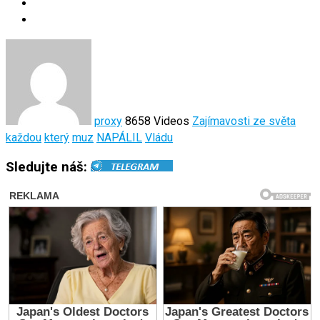
proxy
8658 Videos
Zajímavosti ze světa
každou
který
muz
NAPÁLIL
Vládu
Sledujte náš: