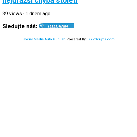
nejdražší chyba století
39
views
·
1 dnem ago
Sledujte náš:
Social Media Auto Publish
Powered By :
XYZScripts.com