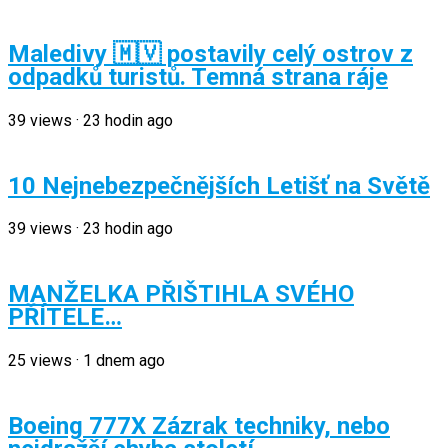
Maledivy 🇲🇻 postavily celý ostrov z
odpadků turistů. Temná strana ráje
39
views
·
23 hodin ago
10 Nejnebezpečnějších Letišť na Světě
39
views
·
23 hodin ago
MANŽELKA PŘIŠTIHLA SVÉHO
PŘÍTELE…
25
views
·
1 dnem ago
Boeing 777X Zázrak techniky, nebo