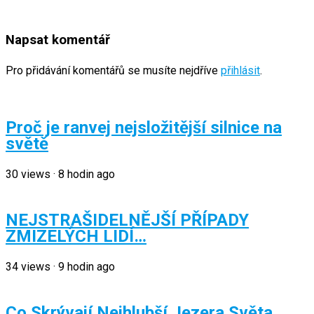
Napsat komentář
Pro přidávání komentářů se musíte nejdříve
přihlásit
.
Proč je ranvej nejsložitější silnice na
světě
30
views
·
8 hodin ago
NEJSTRAŠIDELNĚJŠÍ PŘÍPADY
ZMIZELÝCH LIDÍ…
34
views
·
9 hodin ago
Co Skrývají Nejhlubší Jezera Světa