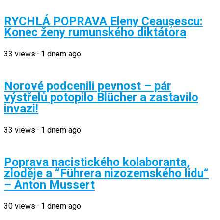
RYCHLÁ POPRAVA Eleny Ceaușescu:
Konec ženy rumunského diktátora
33
views
·
1 dnem ago
Norové podcenili pevnost – pár
výstřelů potopilo Blücher a zastavilo
invazi!
33
views
·
1 dnem ago
Poprava nacistického kolaboranta,
zloděje a “Führera nizozemského lidu“
– Anton Mussert
30
views
·
1 dnem ago