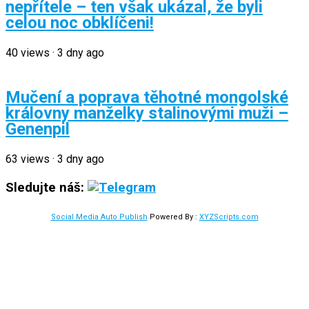
nepřítele – ten však ukázal, že byli
celou noc obklíčeni!
40
views
·
3 dny ago
Mučení a poprava těhotné mongolské
královny manželky stalinovými muži –
Genenpil
63
views
·
3 dny ago
Sledujte náš:
Social Media Auto Publish
Powered By :
XYZScripts.com