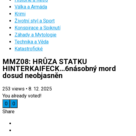
Válka a Armáda
Krimi
Životní styl a Sport
Konspirace a Spiknutí
Záhady a Mytologie
Technika a Věda
Katastrofické
MMZ08: HRŮZA STATKU
HINTERKAIFECK…6násobný mord
dosud neobjasněn
253
views
•
8. 12. 2025
You already voted!
0
0
Share