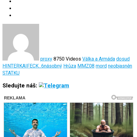
proxy
8750 Videos
Válka a Armáda
dosud
HINTERKAIFECK...6násobný
Hrůza
MMZ08
mord
neobjasněn
STATKU
Sledujte náš: