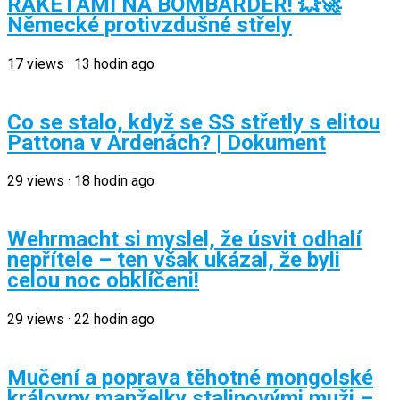
RAKETAMI NA BOMBARDÉR! 💥🚀
Německé protivzdušné střely
17
views
·
13 hodin ago
Co se stalo, když se SS střetly s elitou
Pattona v Ardenách? | Dokument
29
views
·
18 hodin ago
Wehrmacht si myslel, že úsvit odhalí
nepřítele – ten však ukázal, že byli
celou noc obklíčeni!
29
views
·
22 hodin ago
Mučení a poprava těhotné mongolské
královny manželky stalinovými muži –