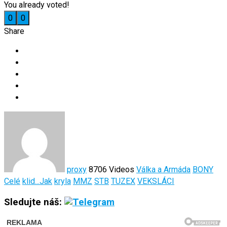
You already voted!
0
0
Share
proxy
8706 Videos
Válka a Armáda
BONY
Celé
klid...Jak
kryla
MMZ
STB
TUZEX
VEKSLÁCI
Sledujte náš: