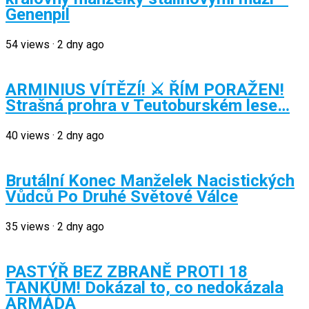
Genenpil
54
views
·
2 dny ago
ARMINIUS VÍTĚZÍ! ⚔️ ŘÍM PORAŽEN!
Strašná prohra v Teutoburském lese…
40
views
·
2 dny ago
Brutální Konec Manželek Nacistických
Vůdců Po Druhé Světové Válce
35
views
·
2 dny ago
PASTÝŘ BEZ ZBRANĚ PROTI 18
TANKŮM! Dokázal to, co nedokázala
ARMÁDA