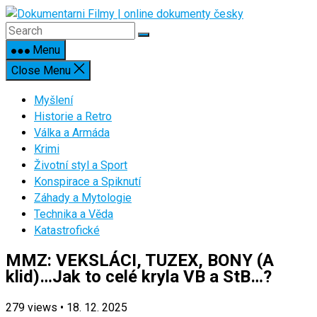
Skip
to
content
Menu
Close Menu
Myšlení
Historie a Retro
Válka a Armáda
Krimi
Životní styl a Sport
Konspirace a Spiknutí
Záhady a Mytologie
Technika a Věda
Katastrofické
MMZ: VEKSLÁCI, TUZEX, BONY (A
klid)…Jak to celé kryla VB a StB…?
279
views
•
18. 12. 2025