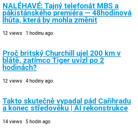
NALÉHAVÉ: Tajný telefonát MBS a
pákistánského premiéra — 48hodinová
lhůta, která by mohla změnit
12
views
·
1 hodinu ago
Proč britský Churchill ujel 200 km v
blátě, zatímco Tiger uvízl po 2
hodinách?
12
views
·
4 hodiny ago
Takto skutečně vypadal pád Cařihradu
a konec středověku | AI rekonstrukce
14
views
·
5 hodin ago