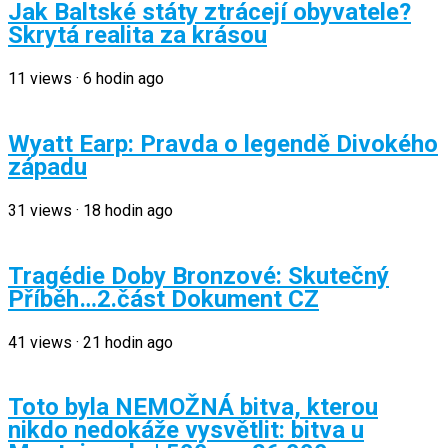
Jak Baltské státy ztrácejí obyvatele?
Skrytá realita za krásou
11
views
·
6 hodin ago
Wyatt Earp: Pravda o legendě Divokého
západu
31
views
·
18 hodin ago
Tragédie Doby Bronzové: Skutečný
Příběh…2.část Dokument CZ
41
views
·
21 hodin ago
Toto byla NEMOŽNÁ bitva, kterou
nikdo nedokáže vysvětlit: bitva u