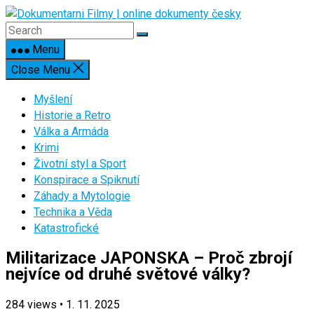
Skip
to
content
Menu
Close Menu
Myšlení
Historie a Retro
Válka a Armáda
Krimi
Životní styl a Sport
Konspirace a Spiknutí
Záhady a Mytologie
Technika a Věda
Katastrofické
Militarizace JAPONSKA – Proč zbrojí
nejvíce od druhé světové války?
284
views
•
1. 11. 2025