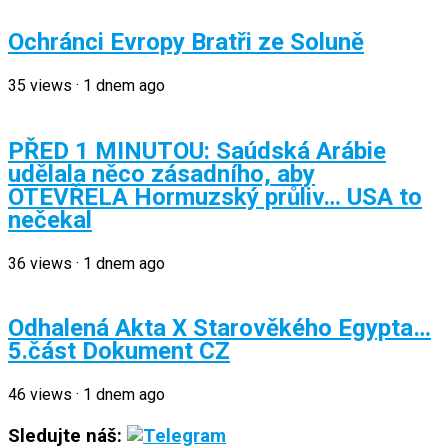
Ochránci Evropy Bratři ze Soluně
35
views
·
1 dnem ago
PŘED 1 MINUTOU: Saúdská Arábie
udělala něco zásadního, aby
OTEVŘELA Hormuzský průliv… USA to
nečekal
36
views
·
1 dnem ago
Odhalená Akta X Starověkého Egypta…
5.část Dokument CZ
46
views
·
1 dnem ago
Sledujte náš: