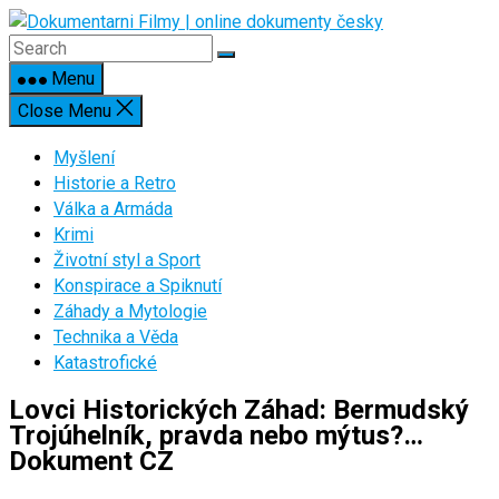
Skip
to
content
Menu
Close Menu
Myšlení
Historie a Retro
Válka a Armáda
Krimi
Životní styl a Sport
Konspirace a Spiknutí
Záhady a Mytologie
Technika a Věda
Katastrofické
Lovci Historických Záhad: Bermudský
Trojúhelník, pravda nebo mýtus?…
Dokument CZ