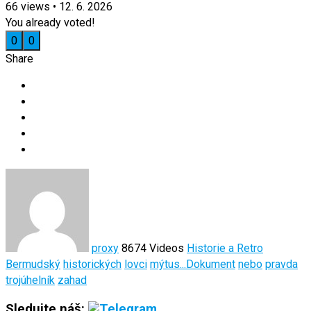
66
views
•
12. 6. 2026
You already voted!
0
0
Share
proxy
8674 Videos
Historie a Retro
Bermudský
historických
lovci
mýtus...Dokument
nebo
pravda
trojúhelník
zahad
Sledujte náš: