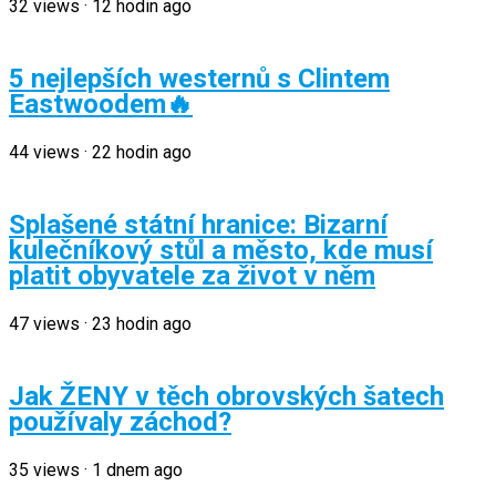
32
views
·
12 hodin ago
5 nejlepších westernů s Clintem
Eastwoodem🔥
44
views
·
22 hodin ago
Splašené státní hranice: Bizarní
kulečníkový stůl a město, kde musí
platit obyvatele za život v něm
47
views
·
23 hodin ago
Jak ŽENY v těch obrovských šatech
používaly záchod?
35
views
·
1 dnem ago