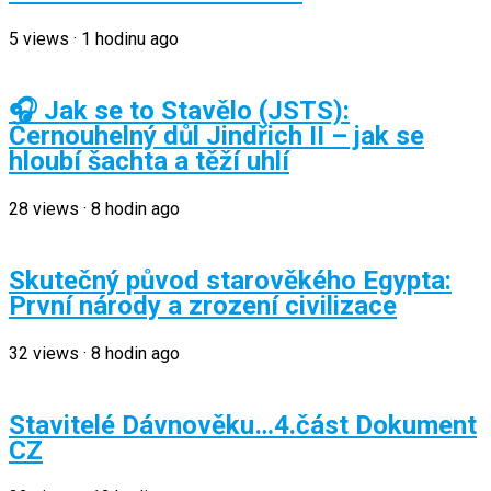
5
views
·
1 hodinu ago
🎧 Jak se to Stavělo (JSTS):
Černouhelný důl Jindřich II – jak se
hloubí šachta a těží uhlí
28
views
·
8 hodin ago
Skutečný původ starověkého Egypta:
První národy a zrození civilizace
32
views
·
8 hodin ago
Stavitelé Dávnověku…4.část Dokument
CZ