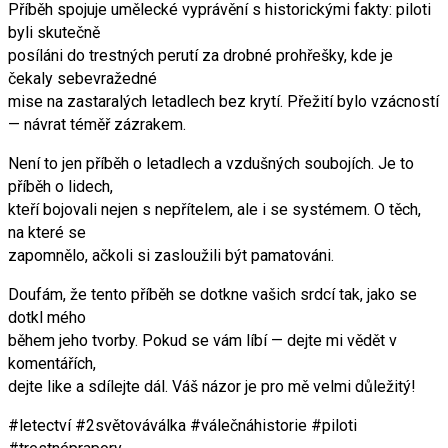
Příběh spojuje umělecké vyprávění s historickými fakty: piloti
byli skutečně
posíláni do trestných perutí za drobné prohřešky, kde je
čekaly sebevražedné
mise na zastaralých letadlech bez krytí. Přežití bylo vzácností
— návrat téměř zázrakem.
Není to jen příběh o letadlech a vzdušných soubojích. Je to
příběh o lidech,
kteří bojovali nejen s nepřítelem, ale i se systémem. O těch,
na které se
zapomnělo, ačkoli si zasloužili být pamatováni.
Doufám, že tento příběh se dotkne vašich srdcí tak, jako se
dotkl mého
během jeho tvorby. Pokud se vám líbí — dejte mi vědět v
komentářích,
dejte like a sdílejte dál. Váš názor je pro mě velmi důležitý!
#letectví #2světováválka #válečnáhistorie #piloti