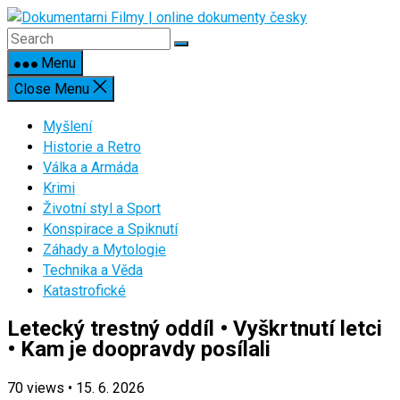
Skip
to
content
Menu
Close Menu
Myšlení
Historie a Retro
Válka a Armáda
Krimi
Životní styl a Sport
Konspirace a Spiknutí
Záhady a Mytologie
Technika a Věda
Katastrofické
Letecký trestný oddíl • Vyškrtnutí letci
• Kam je doopravdy posílali
70
views
•
15. 6. 2026