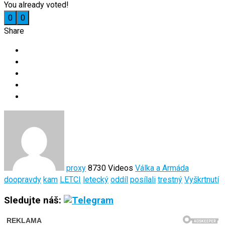
You already voted!
0
0
Share
proxy
8730 Videos
Válka a Armáda
doopravdy
kam
LETCI
letecký
oddíl
posílali
trestný
Vyškrtnutí
Sledujte náš: