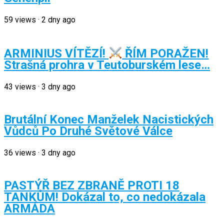
59
views
·
2 dny ago
ARMINIUS VÍTĚZÍ!
ŘÍM PORAŽEN!
Strašná prohra v Teutoburském lese…
43
views
·
3 dny ago
Brutální Konec Manželek Nacistických
Vůdců Po Druhé Světové Válce
36
views
·
3 dny ago
PASTÝŘ BEZ ZBRANĚ PROTI 18
TANKŮM! Dokázal to, co nedokázala
ARMÁDA