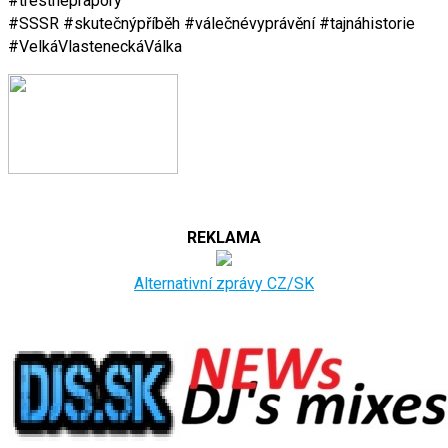
#trestnéprapory
#SSSR #skutečnýpříběh #válečnévyprávění #tajnáhistorie
#VelkáVlasteneckáVálka
REKLAMA
Alternativní zprávy CZ/SK