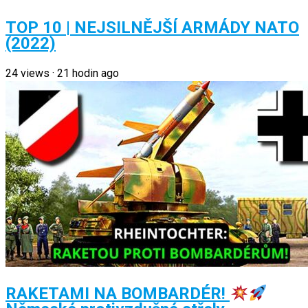
TOP 10 | NEJSILNĚJŠÍ ARMÁDY NATO
(2022)
24
views
·
21 hodin ago
RAKETAMI NA BOMBARDÉR!