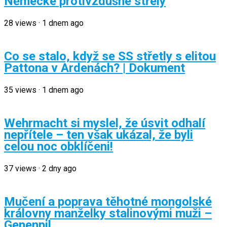
Německé protivzdušné střely
28
views
·
1 dnem ago
Co se stalo, když se SS střetly s elitou
Pattona v Ardenách? | Dokument
35
views
·
1 dnem ago
Wehrmacht si myslel, že úsvit odhalí
nepřítele – ten však ukázal, že byli
celou noc obklíčeni!
37
views
·
2 dny ago
Mučení a poprava těhotné mongolské
královny manželky stalinovými muži –
Genenpil