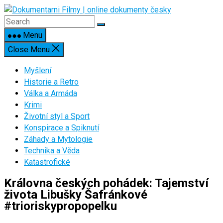
Skip
to
content
Menu
Close Menu
Myšlení
Historie a Retro
Válka a Armáda
Krimi
Životní styl a Sport
Konspirace a Spiknutí
Záhady a Mytologie
Technika a Věda
Katastrofické
Královna českých pohádek: Tajemství
života Libušky Šafránkové
#trioriskypropopelku