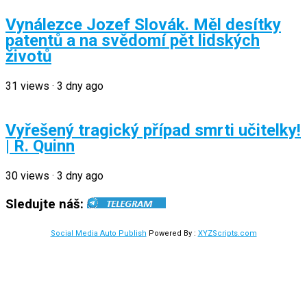
Vynálezce Jozef Slovák. Měl desítky
patentů a na svědomí pět lidských
životů
31
views
·
3 dny ago
Vyřešený tragický případ smrti učitelky!
| R. Quinn
30
views
·
3 dny ago
Sledujte náš:
Social Media Auto Publish
Powered By :
XYZScripts.com