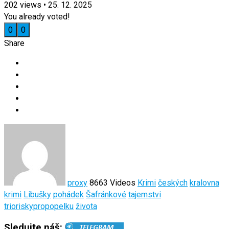
202
views
•
25. 12. 2025
You already voted!
0
0
Share
proxy
8663 Videos
Krimi
českých
kralovna
krimi
Libušky
pohádek
Šafránkové
tajemstvi
trioriskypropopelku
života
Sledujte náš: