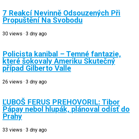
7 Reakcí Nevinně Odsouzených Při
Propuštění Na Svobodu
30
views
·
3 dny ago
Policista kanibal – Temné fantazie,
které šokovaly Ameriku Skutečný
případ Gilberto Valle
26
views
·
3 dny ago
ĽUBOŠ FERUS PREHOVORIL: Tibor
Pápay nebol hlupák, plánoval odísť do
Prahy
33
views
·
3 dny ago