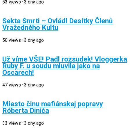
53
views
·
3 dny ago
Sekta Smrti – Ovládl Desítky Členů
Vražedného Kultu
50
views
·
3 dny ago
Už víme VŠE! Padl rozsudek! Vloggerka
Ruby F. u soudu mluvila jako na
Oscarech!
47
views
·
3 dny ago
Miesto činu mafiánskej popravy
Róberta Diniča
33
views
·
3 dny ago