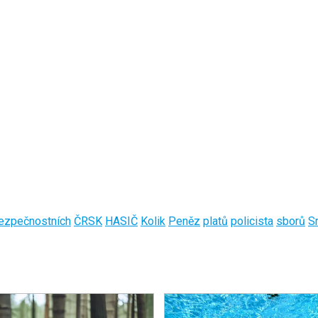
ezpečnostních
ČRSK
HASIČ
Kolik
Peněz
platů
policista
sborů
S