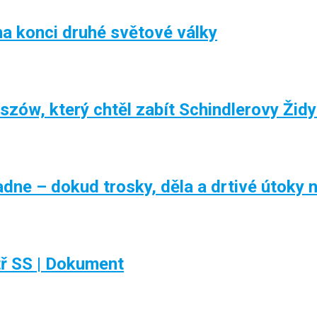
a konci druhé světové války
aszów, který chtěl zabít Schindlerovy Žid
ne – dokud trosky, děla a drtivé útoky n
tř SS | Dokument