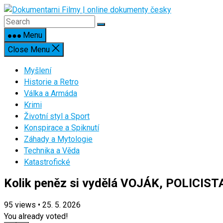
Skip
to
content
Menu
Close Menu
Myšlení
Historie a Retro
Válka a Armáda
Krimi
Životní styl a Sport
Konspirace a Spiknutí
Záhady a Mytologie
Technika a Věda
Katastrofické
Kolik peněz si vydělá VOJÁK, POLICIST
95
views
•
25. 5. 2026
You already voted!