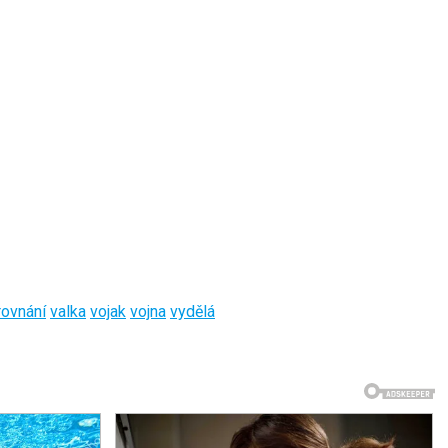
rovnání
valka
vojak
vojna
vydělá