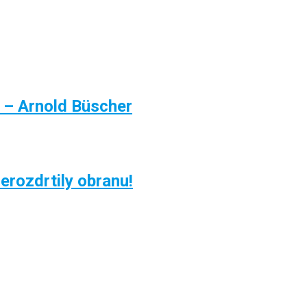
y – Arnold Büscher
erozdrtily obranu!