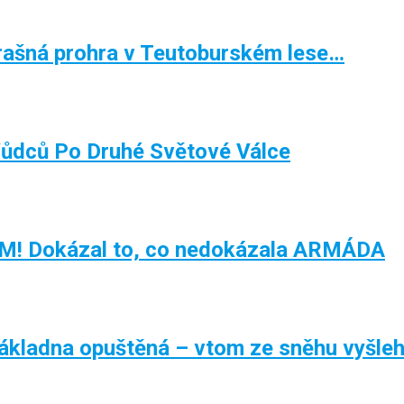
ašná prohra v Teutoburském lese…
Vůdců Po Druhé Světové Válce
 Dokázal to, co nedokázala ARMÁDA
ákladna opuštěná – vtom ze sněhu vyšlehl