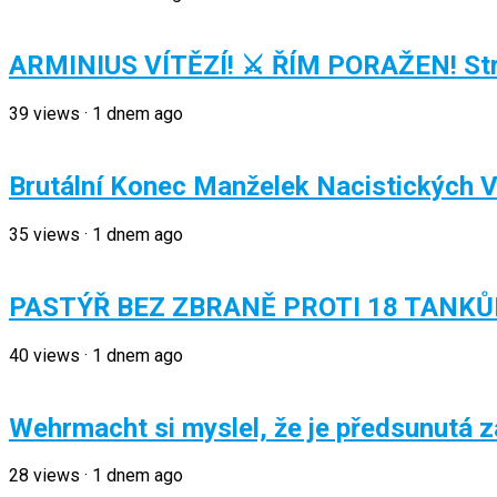
ARMINIUS VÍTĚZÍ! ⚔️ ŘÍM PORAŽEN! Str
39
views
·
1 dnem ago
Brutální Konec Manželek Nacistických 
35
views
·
1 dnem ago
PASTÝŘ BEZ ZBRANĚ PROTI 18 TANKŮM!
40
views
·
1 dnem ago
Wehrmacht si myslel, že je předsunutá z
28
views
·
1 dnem ago