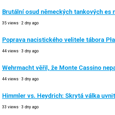
Brutální osud německých tankových es n
35
views
·
2 dny ago
Poprava nacistického velitele tábora Pł
44
views
·
3 dny ago
Wehrmacht věřil, že Monte Cassino nepad
44
views
·
3 dny ago
Himmler vs. Heydrich: Skrytá válka uvni
33
views
·
3 dny ago