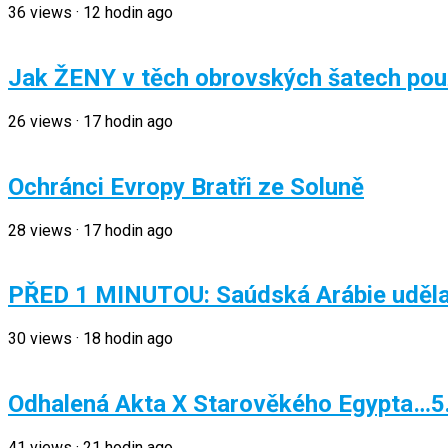
36
views
·
12 hodin ago
Jak ŽENY v těch obrovských šatech pou
26
views
·
17 hodin ago
Ochránci Evropy Bratři ze Soluně
28
views
·
17 hodin ago
PŘED 1 MINUTOU: Saúdská Arábie uděla
30
views
·
18 hodin ago
Odhalená Akta X Starověkého Egypta…5
41
views
·
21 hodin ago