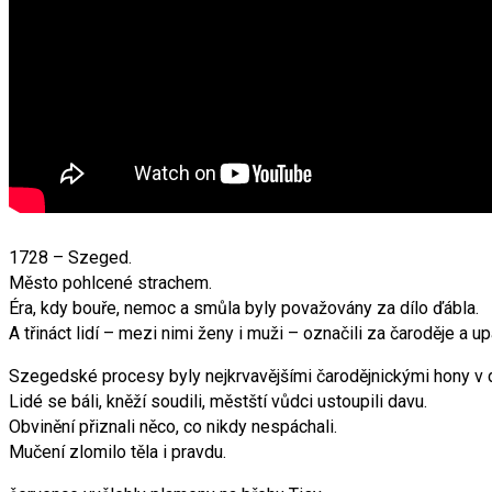
1728 – Szeged.
Město pohlcené strachem.
Éra, kdy bouře, nemoc a smůla byly považovány za dílo ďábla.
A třináct lidí – mezi nimi ženy i muži – označili za čaroděje a upál
Szegedské procesy byly nejkrvavějšími čarodějnickými hony v 
Lidé se báli, kněží soudili, městští vůdci ustoupili davu.
Obvinění přiznali něco, co nikdy nespáchali.
Mučení zlomilo těla i pravdu.