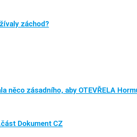
žívaly záchod?
la něco zásadního, aby OTEVŘELA Hormu
.část Dokument CZ