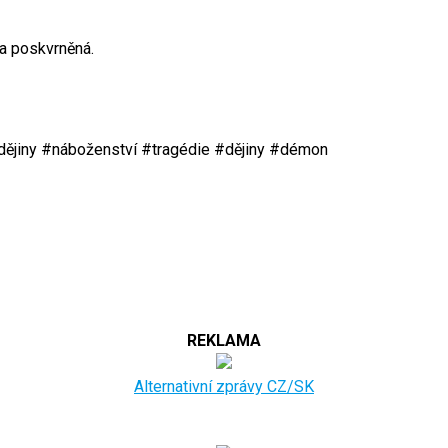
la poskvrněná.
dějiny #náboženství #tragédie #dějiny #démon
REKLAMA
Alternativní zprávy CZ/SK