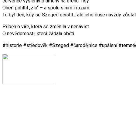
července vyšlehly plameny na břehu Tisy.
Oheň pohltil „zlo“ – a spolu s ním i rozum.
To byl den, kdy se Szeged očistil… ale jeho duše navždy zůsta
Příběh o víře, která se změnila v nenávist.
O nevědomosti, která žádala oběti.
#historie #středověk #Szeged #čarodějnice #upálení #temné