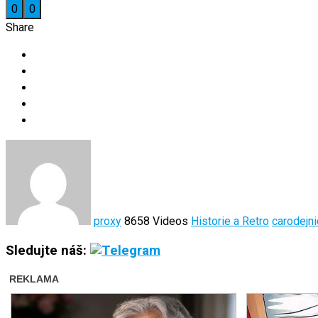
0
0
Share
proxy
8658 Videos
Historie a Retro
carodejn
Sledujte náš: