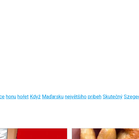
ice
honu
hořet
Když
Maďarsku
největšího
pribeh
Skutečný
Szege