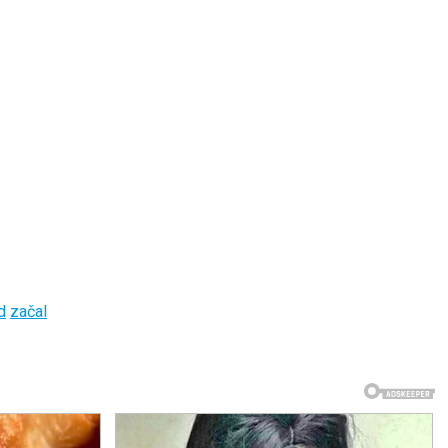
d
začal