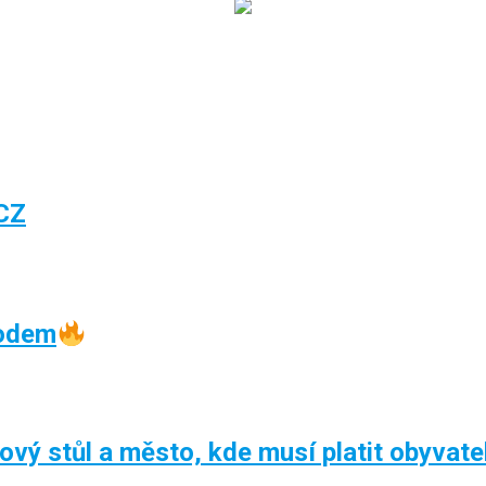
CZ
oodem
kový stůl a město, kde musí platit obyvate