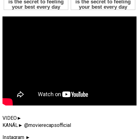
VIDEO►
KANÁL► @movierecapsofficial
Instagram ►