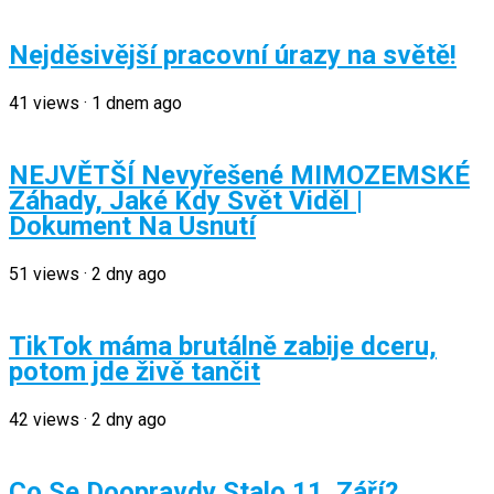
Nejděsivější pracovní úrazy na světě!
41
views
·
1 dnem ago
NEJVĚTŠÍ Nevyřešené MIMOZEMSKÉ
Záhady, Jaké Kdy Svět Viděl |
Dokument Na Usnutí
51
views
·
2 dny ago
TikTok máma brutálně zabije dceru,
potom jde živě tančit
42
views
·
2 dny ago
Co Se Doopravdy Stalo 11. Září?