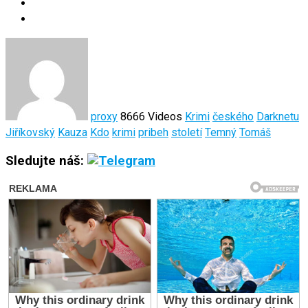
proxy
8666 Videos
Krimi
českého
Darknetu
Jiříkovský
Kauza
Kdo
krimi
pribeh
století
Temný
Tomáš
Sledujte náš: