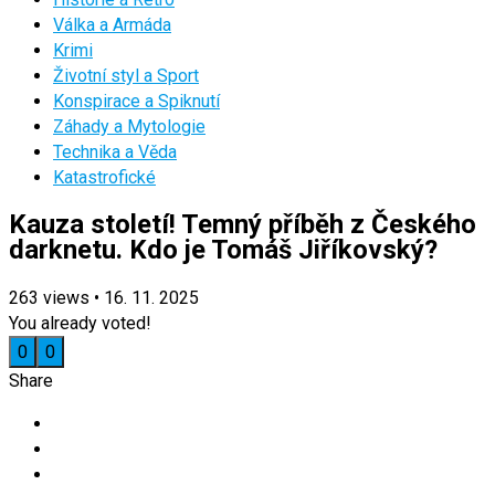
Válka a Armáda
Krimi
Životní styl a Sport
Konspirace a Spiknutí
Záhady a Mytologie
Technika a Věda
Katastrofické
Kauza století! Temný příběh z Českého
darknetu. Kdo je Tomáš Jiříkovský?
263
views
•
16. 11. 2025
You already voted!
0
0
Share