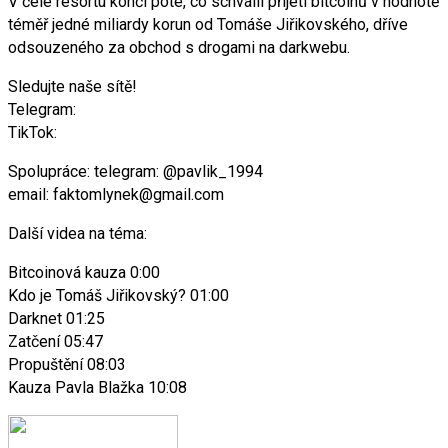
V čele resortu končí poté, co schválil přijetí bitcoinů v hodnotě
téměř jedné miliardy korun od Tomáše Jiřikovského, dříve
odsouzeného za obchod s drogami na darkwebu.
Sledujte naše sítě!
Telegram:
TikTok:
Spolupráce: telegram: @pavlik_1994
email: faktomlynek@gmail.com
Další videa na téma:
Bitcoinová kauza 0:00
Kdo je Tomáš Jiřikovský? 01:00
Darknet 01:25
Zatčení 05:47
Propuštění 08:03
Kauza Pavla Blažka 10:08