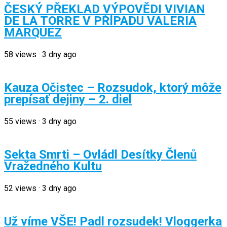
ČESKÝ PŘEKLAD VÝPOVĚDI VIVIAN
DE LA TORRE V PŘÍPADU VALERIA
MARQUEZ
58
views
·
3 dny ago
Kauza Očistec – Rozsudok, ktorý môže
prepísať dejiny – 2. diel
55
views
·
3 dny ago
Sekta Smrti – Ovládl Desítky Členů
Vražedného Kultu
52
views
·
3 dny ago
Už víme VŠE! Padl rozsudek! Vloggerka