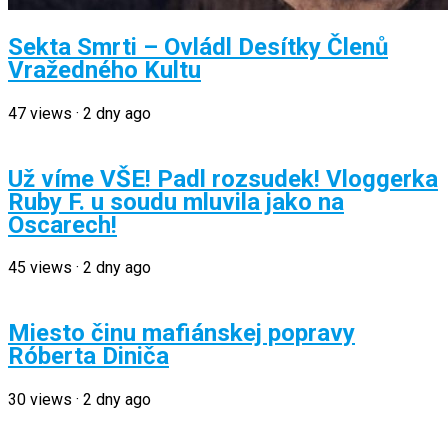
Sekta Smrti – Ovládl Desítky Členů
Vražedného Kultu
47
views
·
2 dny ago
Už víme VŠE! Padl rozsudek! Vloggerka
Ruby F. u soudu mluvila jako na
Oscarech!
45
views
·
2 dny ago
Miesto činu mafiánskej popravy
Róberta Diniča
30
views
·
2 dny ago