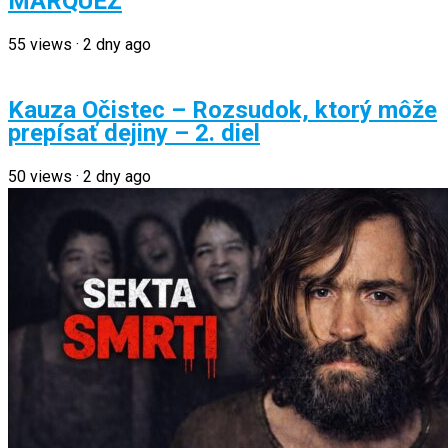
MARQUEZ
55
views
·
2 dny ago
Kauza Očistec – Rozsudok, ktorý môže
prepísať dejiny – 2. diel
50
views
·
2 dny ago