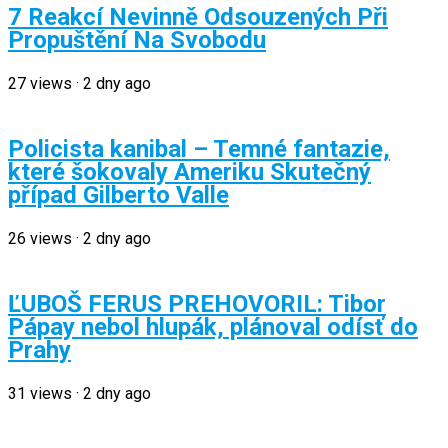
7 Reakcí Nevinně Odsouzených Při
Propuštění Na Svobodu
27
views
·
2 dny ago
Policista kanibal – Temné fantazie,
které šokovaly Ameriku Skutečný
případ Gilberto Valle
26
views
·
2 dny ago
ĽUBOŠ FERUS PREHOVORIL: Tibor
Pápay nebol hlupák, plánoval odísť do
Prahy
31
views
·
2 dny ago