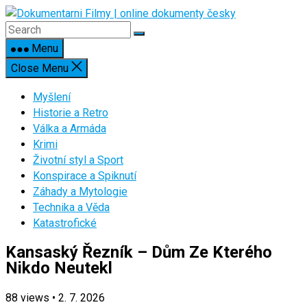
Skip
to
content
Menu
Close Menu
Myšlení
Historie a Retro
Válka a Armáda
Krimi
Životní styl a Sport
Konspirace a Spiknutí
Záhady a Mytologie
Technika a Věda
Katastrofické
Kansaský Řezník – Dům Ze Kterého
Nikdo Neutekl
88
views
•
2. 7. 2026