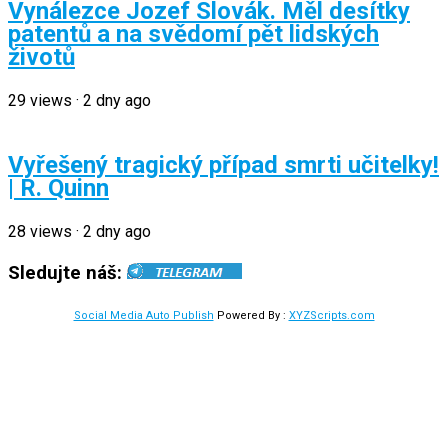
Vynálezce Jozef Slovák. Měl desítky
patentů a na svědomí pět lidských
životů
29
views
·
2 dny ago
Vyřešený tragický případ smrti učitelky!
| R. Quinn
28
views
·
2 dny ago
Sledujte náš:
Social Media Auto Publish
Powered By :
XYZScripts.com