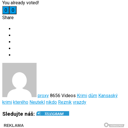
You already voted!
0
0
Share
proxy
8656 Videos
Krimi
dům
Kansaský
krimi
kterého
Neutekl
nikdo
Reznik
vrazdy
Sledujte náš: