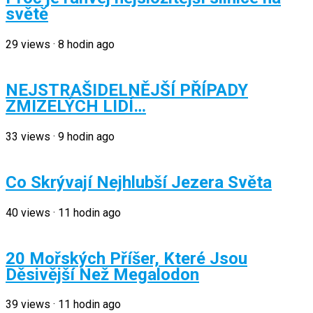
světě
29
views
·
8 hodin ago
NEJSTRAŠIDELNĚJŠÍ PŘÍPADY
ZMIZELÝCH LIDÍ…
33
views
·
9 hodin ago
Co Skrývají Nejhlubší Jezera Světa
40
views
·
11 hodin ago
20 Mořských Příšer, Které Jsou
Děsivější Než Megalodon
39
views
·
11 hodin ago