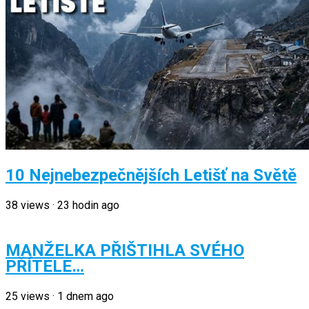
10 Nejnebezpečnějších Letišť na Světě
38
views
·
23 hodin ago
MANŽELKA PŘIŠTIHLA SVÉHO
PŘÍTELE…
25
views
·
1 dnem ago