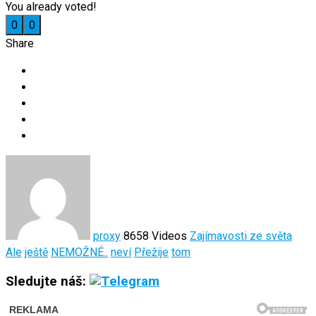
You already voted!
0
0
Share
proxy
8658 Videos
Zajímavosti ze světa
Ale
ještě
NEMOŽNÉ..
neví
Přežije
tom
Sledujte náš: