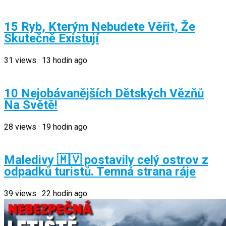
15 Ryb, Kterým Nebudete Věřit, Že
Skutečně Existují
31
views
·
13 hodin ago
10 Nejobávanějších Dětských Vězňů
Na Světě!
28
views
·
19 hodin ago
Maledivy 🇲🇻 postavily celý ostrov z
odpadků turistů. Temná strana ráje
39
views
·
22 hodin ago