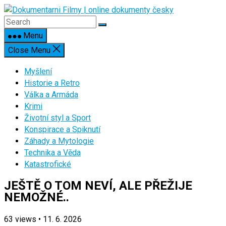
Skip
to
content
Menu
Close Menu
Myšlení
Historie a Retro
Válka a Armáda
Krimi
Životní styl a Sport
Konspirace a Spiknutí
Záhady a Mytologie
Technika a Věda
Katastrofické
JEŠTĚ O TOM NEVÍ, ALE PŘEŽIJE
NEMOŽNÉ..
63
views
•
11. 6. 2026