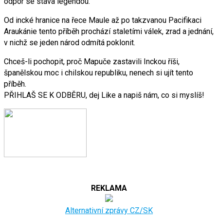
odpor se stává legendou.
Od incké hranice na řece Maule až po takzvanou Pacifikaci
Araukánie tento příběh prochází staletími válek, zrad a jednání,
v nichž se jeden národ odmítá poklonit.
Chceš-li pochopit, proč Mapuče zastavili Inckou říši,
španělskou moc i chilskou republiku, nenech si ujít tento
příběh.
PŘIHLAŠ SE K ODBĚRU, dej Like a napiš nám, co si myslíš!
REKLAMA
Alternativní zprávy CZ/SK