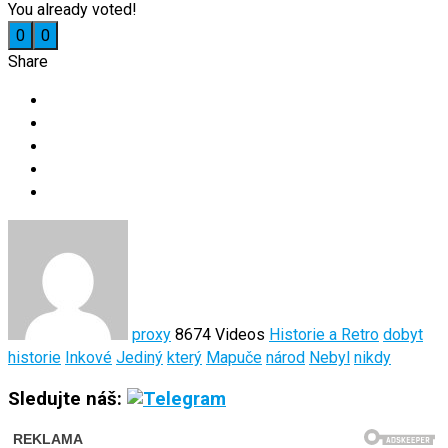
You already voted!
0
0
Share
proxy
8674 Videos
Historie a Retro
dobyt
historie
Inkové
Jediný
který
Mapuče
národ
Nebyl
nikdy
Sledujte náš: