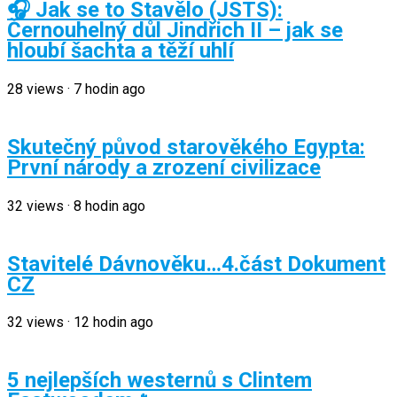
🎧 Jak se to Stavělo (JSTS):
Černouhelný důl Jindřich II – jak se
hloubí šachta a těží uhlí
28
views
·
7 hodin ago
Skutečný původ starověkého Egypta:
První národy a zrození civilizace
32
views
·
8 hodin ago
Stavitelé Dávnověku…4.část Dokument
CZ
32
views
·
12 hodin ago
5 nejlepších westernů s Clintem