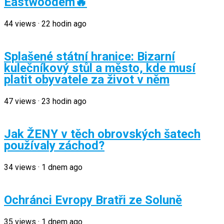
Eastwoodem🔥
44
views
·
22 hodin ago
Splašené státní hranice: Bizarní
kulečníkový stůl a město, kde musí
platit obyvatele za život v něm
47
views
·
23 hodin ago
Jak ŽENY v těch obrovských šatech
používaly záchod?
34
views
·
1 dnem ago
Ochránci Evropy Bratři ze Soluně
35
views
·
1 dnem ago