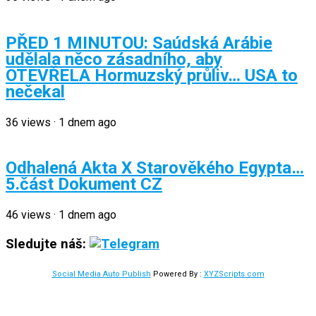
PŘED 1 MINUTOU: Saúdská Arábie
udělala něco zásadního, aby
OTEVŘELA Hormuzský průliv… USA to
nečekal
36
views
·
1 dnem ago
Odhalená Akta X Starověkého Egypta…
5.část Dokument CZ
46
views
·
1 dnem ago
Sledujte náš:
Social Media Auto Publish
Powered By :
XYZScripts.com