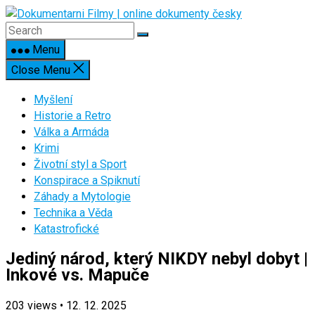
Skip
to
content
Menu
Close Menu
Myšlení
Historie a Retro
Válka a Armáda
Krimi
Životní styl a Sport
Konspirace a Spiknutí
Záhady a Mytologie
Technika a Věda
Katastrofické
Jediný národ, který NIKDY nebyl dobyt |
Inkové vs. Mapuče
203
views
•
12. 12. 2025