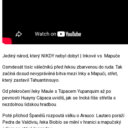
Jediný národ, který NIKDY nebyl dobyt | Inkové vs. Mapuče
Osmdesát tisíc válečníků před řekou zbarvenou do ruda. Tak
začíná dosud nevyprávěná bitva mezi Inky a Mapuči, střet,
který zastavil Tahuantinsuyo.
Od překročení řeky Maule s Túpacem Yupanquim až po
pevnosti Huayny Cápaca uvidíš, jak se Incká říše střetla s
nezdolnou lidskou hradbou.
Poté příchod Španělů rozpoutá válku o Arauco: Lautaro poráží
Pedra de Valdiviu, řeka Biobío se mění v hranici a mapučský