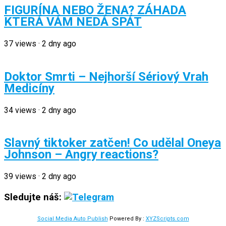
FIGURÍNA NEBO ŽENA? ZÁHADA
KTERÁ VÁM NEDÁ SPÁT
37
views
·
2 dny ago
Doktor Smrti – Nejhorší Sériový Vrah
Medicíny
34
views
·
2 dny ago
Slavný tiktoker zatčen! Co udělal Oneya
Johnson – Angry reactions?
39
views
·
2 dny ago
Sledujte náš:
Social Media Auto Publish
Powered By :
XYZScripts.com