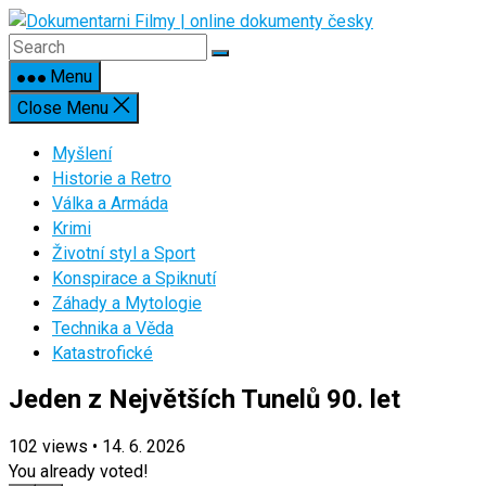
Skip
to
content
Menu
Close Menu
Myšlení
Historie a Retro
Válka a Armáda
Krimi
Životní styl a Sport
Konspirace a Spiknutí
Záhady a Mytologie
Technika a Věda
Katastrofické
Jeden z Největších Tunelů 90. let
102
views
•
14. 6. 2026
You already voted!