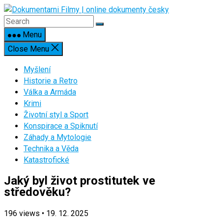
Skip
to
content
Menu
Close Menu
Myšlení
Historie a Retro
Válka a Armáda
Krimi
Životní styl a Sport
Konspirace a Spiknutí
Záhady a Mytologie
Technika a Věda
Katastrofické
Jaký byl život prostitutek ve
středověku?
196
views
•
19. 12. 2025