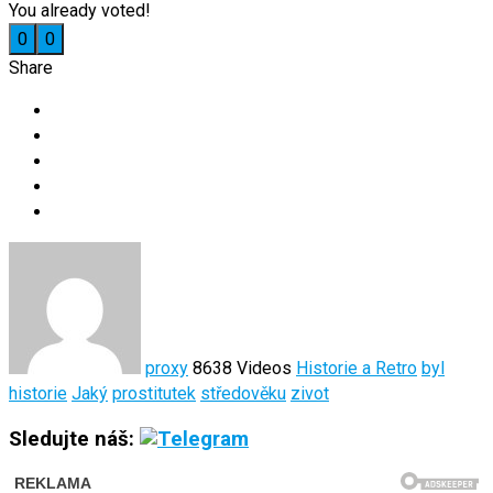
You already voted!
0
0
Share
proxy
8638 Videos
Historie a Retro
byl
historie
Jaký
prostitutek
středověku
zivot
Sledujte náš: