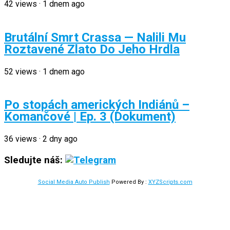
42
views
·
1 dnem ago
Brutální Smrt Crassa — Nalili Mu
Roztavené Zlato Do Jeho Hrdla
52
views
·
1 dnem ago
Po stopách amerických Indiánů –
Komančové | Ep. 3 (Dokument)
36
views
·
2 dny ago
Sledujte náš:
Social Media Auto Publish
Powered By :
XYZScripts.com