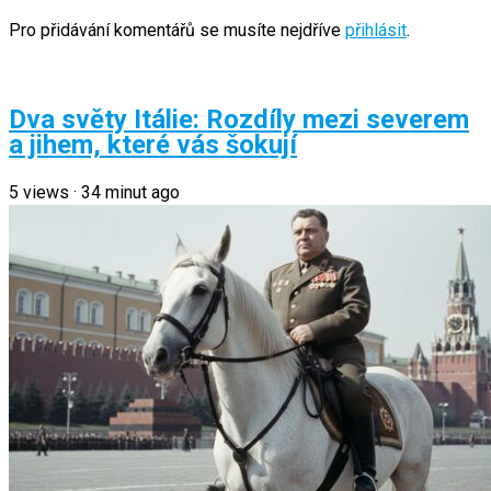
Pro přidávání komentářů se musíte nejdříve
přihlásit
.
Dva světy Itálie: Rozdíly mezi severem
a jihem, které vás šokují
5
views
·
34 minut ago