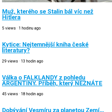
Muž, kterého se Stalin bál víc než
Hitlera
5
views
·
1 hodinu ago
Kytice: Nejtemnější kniha české
literatury?
29
views
·
13 hodin ago
Válka o FALKLANDY z pohledu
ARGENTINY. Příběh, který NEZNÁTE
45
views
·
18 hodin ago
Dobývání Vesmíru za planetou Zemí…