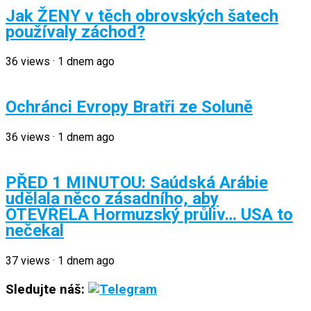
Jak ŽENY v těch obrovských šatech
používaly záchod?
36
views
·
1 dnem ago
Ochránci Evropy Bratři ze Soluně
36
views
·
1 dnem ago
PŘED 1 MINUTOU: Saúdská Arábie
udělala něco zásadního, aby
OTEVŘELA Hormuzský průliv… USA to
nečekal
37
views
·
1 dnem ago
Sledujte náš: