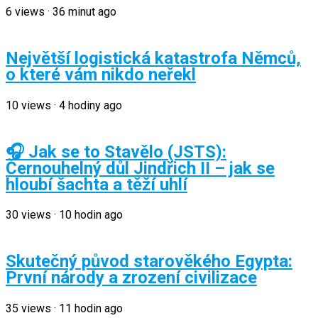
6
views
·
36 minut ago
Největší logistická katastrofa Němců,
o které vám nikdo neřekl
10
views
·
4 hodiny ago
🎧 Jak se to Stavělo (JSTS):
Černouhelný důl Jindřich II – jak se
hloubí šachta a těží uhlí
30
views
·
10 hodin ago
Skutečný původ starověkého Egypta:
První národy a zrození civilizace
35
views
·
11 hodin ago