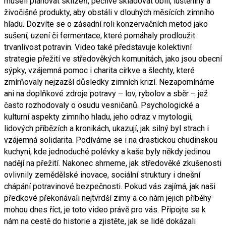
museli plánovat sklizeň, pečlivě skladovat obilí, luštěniny a
živočišné produkty, aby obstáli v dlouhých měsících zimního
hladu. Dozvíte se o zásadní roli konzervačních metod jako
sušení, uzení či fermentace, které pomáhaly prodloužit
trvanlivost potravin. Video také představuje kolektivní
strategie přežití ve středověkých komunitách, jako jsou obecní
sýpky, vzájemná pomoc i charita církve a šlechty, které
zmírňovaly nejzazší důsledky zimních krizí. Nezapomínáme
ani na doplňkové zdroje potravy – lov, rybolov a sběr – jež
často rozhodovaly o osudu vesničanů. Psychologické a
kulturní aspekty zimního hladu, jeho odraz v mytologii,
lidových příbězích a kronikách, ukazují, jak silný byl strach i
vzájemná solidarita. Podíváme se i na drastickou chudinskou
kuchyni, kde jednoduché polévky a kaše byly někdy jedinou
nadějí na přežití. Nakonec shrneme, jak středověké zkušenosti
ovlivnily zemědělské inovace, sociální struktury i dnešní
chápání potravinové bezpečnosti. Pokud vás zajímá, jak naši
předkové překonávali nejtvrdší zimy a co nám jejich příběhy
mohou dnes říct, je toto video právě pro vás. Připojte se k
nám na cestě do historie a zjistěte, jak se lidé dokázali