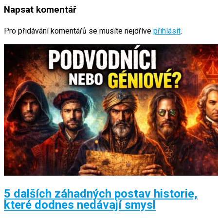
Napsat komentář
Pro přidávání komentářů se musíte nejdříve
přihlásit
.
5 dalších záhadných postav historie,
které dodnes nedávají smysl