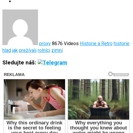
proxy
8676 Videos
Historie a Retro
historie
hlad
jak
prežívali
rolníci
zimní
Sledujte náš: