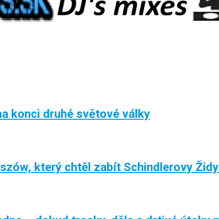
a konci druhé světové války
aszów, který chtěl zabít Schindlerovy Žid