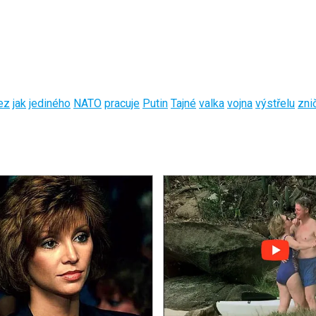
ez
jak
jediného
NATO
pracuje
Putin
Tajné
valka
vojna
výstřelu
zni