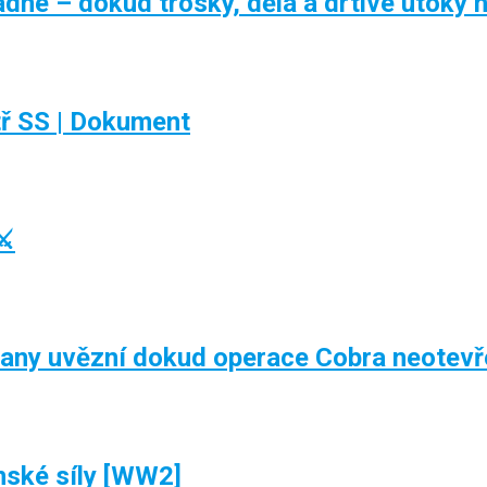
ne – dokud trosky, děla a drtivé útoky n
tř SS | Dokument
⚔️
ičany uvězní dokud operace Cobra neotevř
nské síly [WW2]