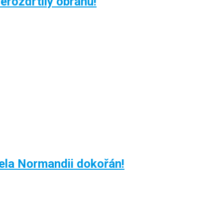
erozdrtily obranu!
ela Normandii dokořán!