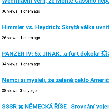
Wehrmacht věřil, že Monte Cassino nepad
36
views
·
1 dnem ago
Himmler vs. Heydrich: Skrytá válka uvni
26
views
·
1 dnem ago
PANZER IV: 5x JINAK…a furt dokola! 💥
34
views
·
1 dnem ago
Němci si mysleli, že zelené peklo Amer
38
views
·
3 dny ago
SSSR ✖️ NĚMECKÁ ŘÍŠE | Srovnání voje