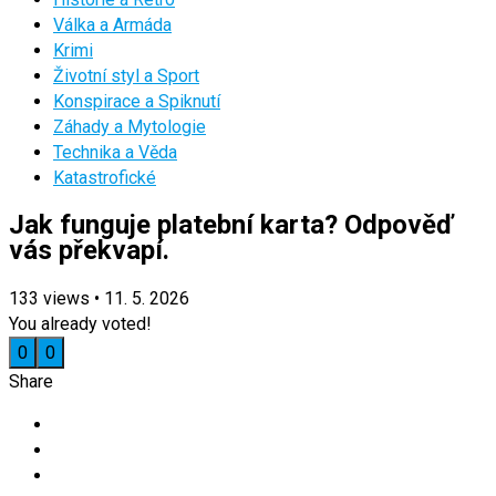
Válka a Armáda
Krimi
Životní styl a Sport
Konspirace a Spiknutí
Záhady a Mytologie
Technika a Věda
Katastrofické
Jak funguje platební karta? Odpověď
vás překvapí.
133
views
•
11. 5. 2026
You already voted!
0
0
Share