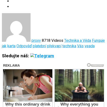
proxy
8718 Videos
Technika a Věda
Funguje
jak
karta
Odpověď
platební
překvapí
technika
Vás
veada
Sledujte náš: