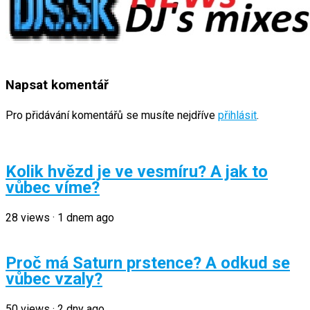
Napsat komentář
Pro přidávání komentářů se musíte nejdříve
přihlásit
.
Kolik hvězd je ve vesmíru? A jak to
vůbec víme?
28
views
·
1 dnem ago
Proč má Saturn prstence? A odkud se
vůbec vzaly?
50
views
·
2 dny ago