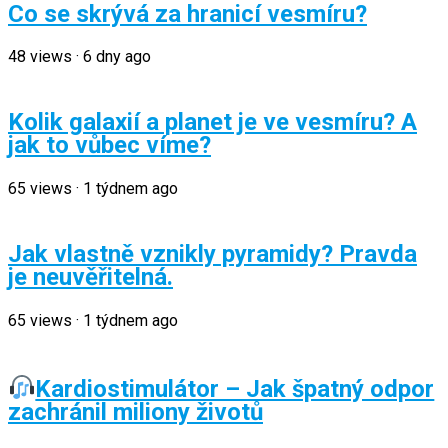
Co se skrývá za hranicí vesmíru?
48
views
·
6 dny ago
Kolik galaxií a planet je ve vesmíru? A
jak to vůbec víme?
65
views
·
1 týdnem ago
Jak vlastně vznikly pyramidy? Pravda
je neuvěřitelná.
65
views
·
1 týdnem ago
Kardiostimulátor – Jak špatný odpor
zachránil miliony životů