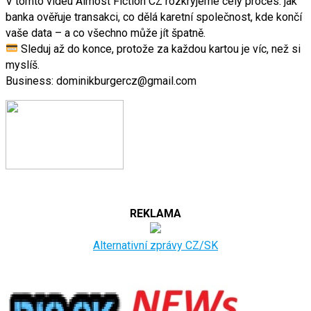
V tomto videu Almost Fiction CZ rozkryjeme celý proces: jak
banka ověřuje transakci, co dělá karetní společnost, kde končí
vaše data – a co všechno může jít špatně.
Sleduj až do konce, protože za každou kartou je víc, než si
myslíš.
Business: dominikburgercz@gmail.com
REKLAMA
Alternativní zprávy CZ/SK