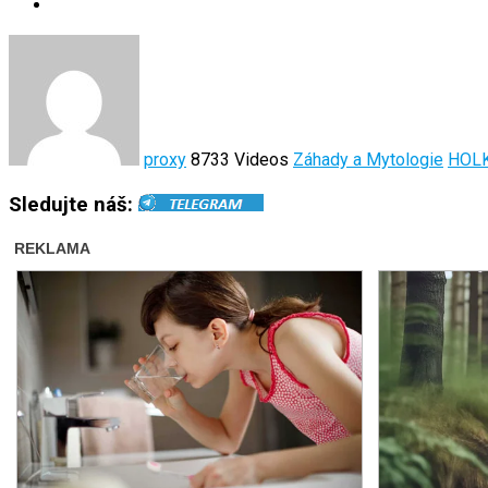
proxy
8733 Videos
Záhady a Mytologie
HOL
Sledujte náš: