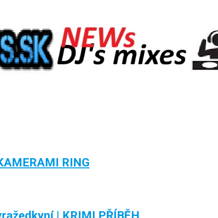
KAMERAMI RING
 vražedkyní | KRIMI PŘÍBĚH