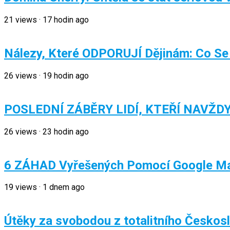
21
views
·
17 hodin ago
Nálezy, Které ODPORUJÍ Dějinám: Co Se
26
views
·
19 hodin ago
POSLEDNÍ ZÁBĚRY LIDÍ, KTEŘÍ NAVŽDY
26
views
·
23 hodin ago
6 ZÁHAD Vyřešených Pomocí Google M
19
views
·
1 dnem ago
Útěky za svobodou z totalitního Českos