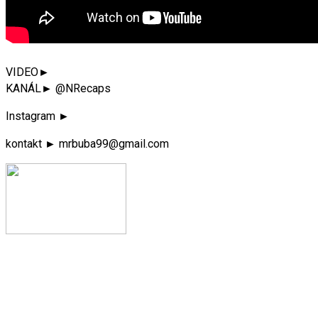
VIDEO►
KANÁL► @NRecaps
Instagram ►
kontakt ► mrbuba99@gmail.com