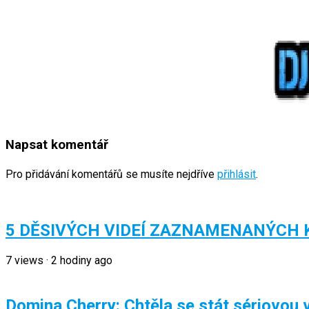
Napsat komentář
Pro přidávání komentářů se musíte nejdříve
přihlásit
.
5 DĚSIVÝCH VIDEÍ ZAZNAMENANÝCH 
7
views
·
2 hodiny ago
Domina Cherry: Chtěla se stát sériovou