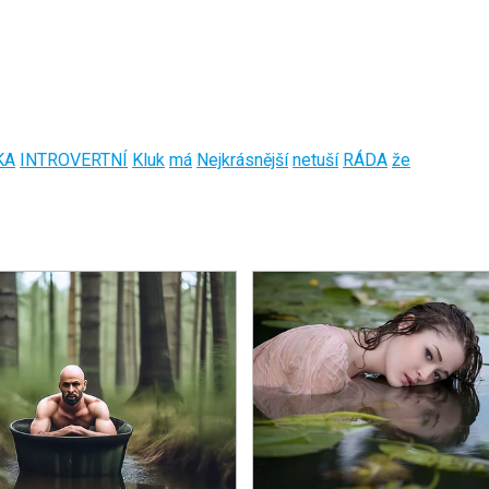
KA
INTROVERTNÍ
Kluk
má
Nejkrásnější
netuší
RÁDA
že