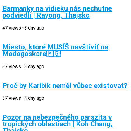
Barmanky na vidieku nás nechutne
podviedli | Rayong, Thajsko
47
views
·
3 dny ago
Miesto, ktoré MUSÍŠ navštívíť na
Madagaskare🇲🇬
37
views
·
3 dny ago
Proč by Karibik neměl vůbec existovat?
37
views
·
4 dny ago
Pozor na nebezpečného parazita v
tropických oblastiach | Koh Chang,
Thajsko