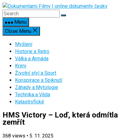
Skip
to
content
Menu
Close Menu
Myšlení
Historie a Retro
Válka a Armáda
Krimi
Životní styl a Sport
Konspirace a Spiknutí
Záhady a Mytologie
Technika a Věda
Katastrofické
HMS Victory – Loď, která odmítla
zemřít
368
views
•
5. 11. 2025