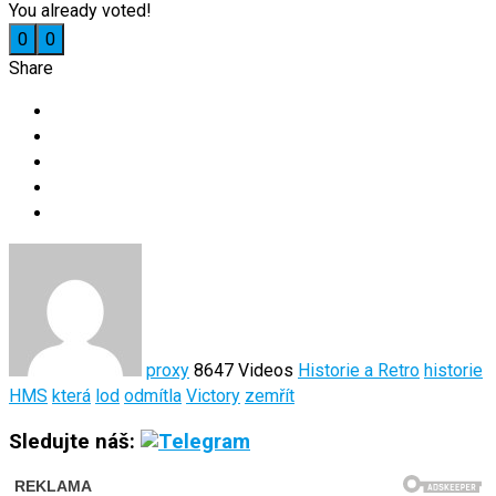
You already voted!
0
0
Share
proxy
8647 Videos
Historie a Retro
historie
HMS
která
lod
odmítla
Victory
zemřít
Sledujte náš: