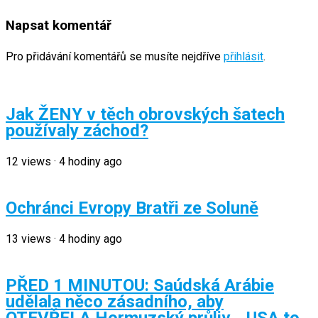
Napsat komentář
Pro přidávání komentářů se musíte nejdříve
přihlásit
.
Jak ŽENY v těch obrovských šatech
používaly záchod?
12
views
·
4 hodiny ago
Ochránci Evropy Bratři ze Soluně
13
views
·
4 hodiny ago
PŘED 1 MINUTOU: Saúdská Arábie
udělala něco zásadního, aby
OTEVŘELA Hormuzský průliv… USA to