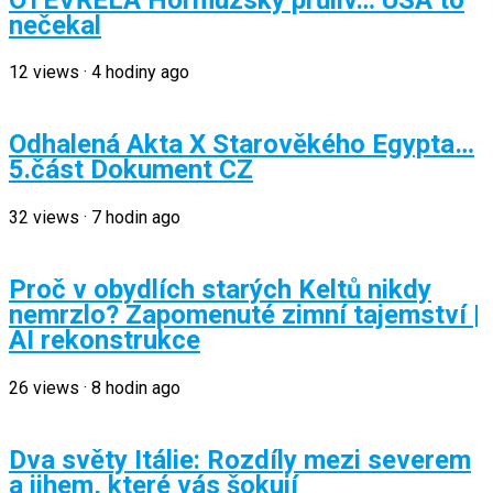
nečekal
12
views
·
4 hodiny ago
Odhalená Akta X Starověkého Egypta…
5.část Dokument CZ
32
views
·
7 hodin ago
Proč v obydlích starých Keltů nikdy
nemrzlo? Zapomenuté zimní tajemství |
AI rekonstrukce
26
views
·
8 hodin ago
Dva světy Itálie: Rozdíly mezi severem
a jihem, které vás šokují