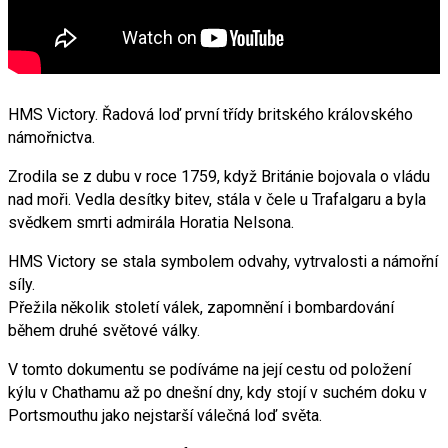
HMS Victory. Řadová loď první třídy britského královského
námořnictva.
Zrodila se z dubu v roce 1759, když Británie bojovala o vládu
nad moři. Vedla desítky bitev, stála v čele u Trafalgaru a byla
svědkem smrti admirála Horatia Nelsona.
HMS Victory se stala symbolem odvahy, vytrvalosti a námořní
síly.
Přežila několik století válek, zapomnění i bombardování
během druhé světové války.
V tomto dokumentu se podíváme na její cestu od položení
kýlu v Chathamu až po dnešní dny, kdy stojí v suchém doku v
Portsmouthu jako nejstarší válečná loď světa.