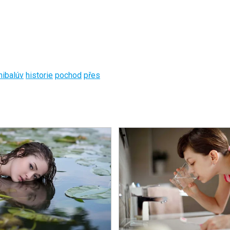
nibalúv
historie
pochod
přes