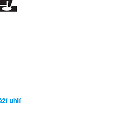
ží uhlí