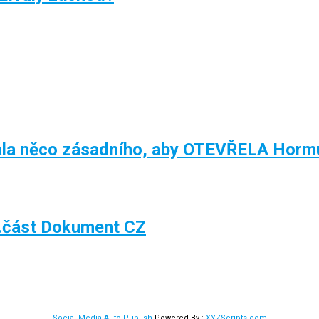
la něco zásadního, aby OTEVŘELA Hormu
.část Dokument CZ
Social Media Auto Publish
Powered By :
XYZScripts.com