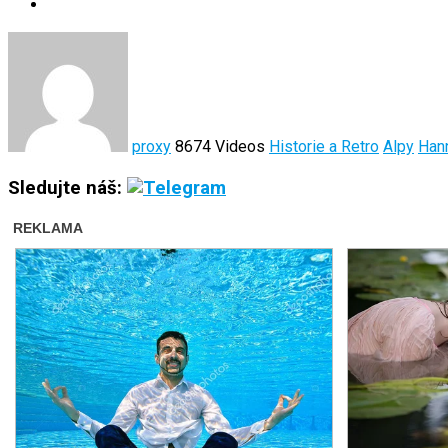
proxy
8674 Videos
Historie a Retro
Alpy
Han
Sledujte náš: