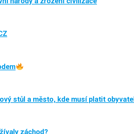
í národy a zrození civilizace
CZ
oodem
kový stůl a město, kde musí platit obyvate
žívaly záchod?