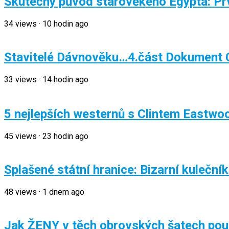
Skutečný původ starověkého Egypta: Prvn
34
views
·
10 hodin ago
Stavitelé Dávnověku…4.část Dokument 
33
views
·
14 hodin ago
5 nejlepších westernů s Clintem Eastw
45
views
·
23 hodin ago
Splašené státní hranice: Bizarní kuleční
48
views
·
1 dnem ago
Jak ŽENY v těch obrovských šatech pou