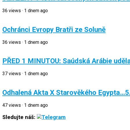
36
views
·
1 dnem ago
Ochránci Evropy Bratři ze Soluně
36
views
·
1 dnem ago
PŘED 1 MINUTOU: Saúdská Arábie uděla
37
views
·
1 dnem ago
Odhalená Akta X Starověkého Egypta…5
47
views
·
1 dnem ago
Sledujte náš: