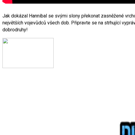
Jak dokázal Hannibal se svými slony překonat zasněžené vrcholk
největších vojevůdců všech dob. Připravte se na strhující vyprá
dobrodruhy!