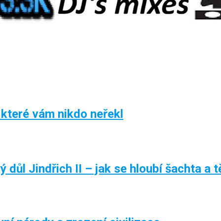
 které vám nikdo neřekl
důl Jindřich II – jak se hloubí šachta a tě