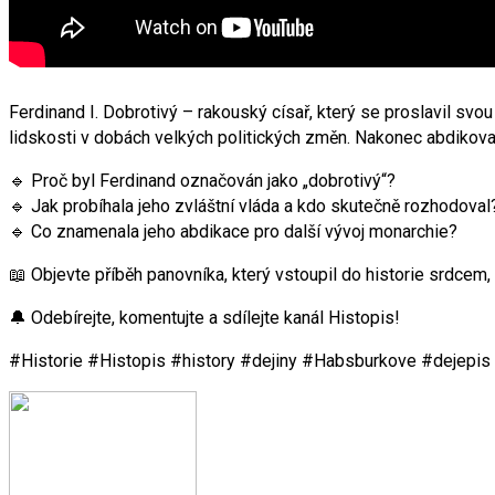
Ferdinand I. Dobrotivý – rakouský císař, který se proslavil svou
lidskosti v dobách velkých politických změn. Nakonec abdikova
🔹 Proč byl Ferdinand označován jako „dobrotivý“?
🔹 Jak probíhala jeho zvláštní vláda a kdo skutečně rozhodoval
🔹 Co znamenala jeho abdikace pro další vývoj monarchie?
📖 Objevte příběh panovníka, který vstoupil do historie srdcem, 
🔔 Odebírejte, komentujte a sdílejte kanál Histopis!
#Historie #Histopis #history #dejiny #Habsburkove #dejepis