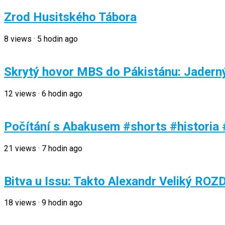
Zrod Husitského Tábora
8
views
·
5 hodin ago
Skrytý hovor MBS do Pákistánu: Jaderný
12
views
·
6 hodin ago
Počítání s Abakusem #shorts #historia
21
views
·
7 hodin ago
Bitva u Issu: Takto Alexandr Veliký ROZDR
18
views
·
9 hodin ago