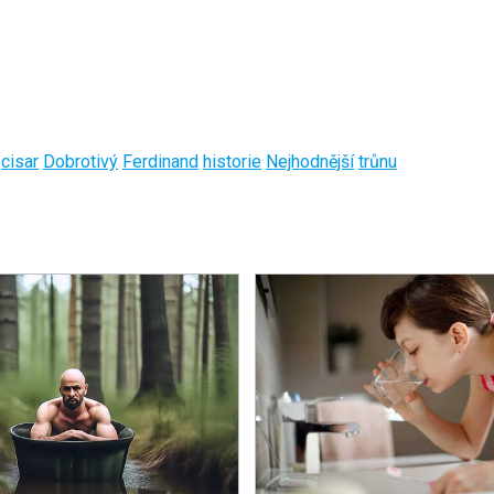
cisar
Dobrotivý
Ferdinand
historie
Nejhodnější
trůnu