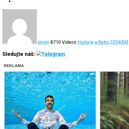
proxy
8710 Videos
Historie a Retro
ČESKÉM
Sledujte náš: