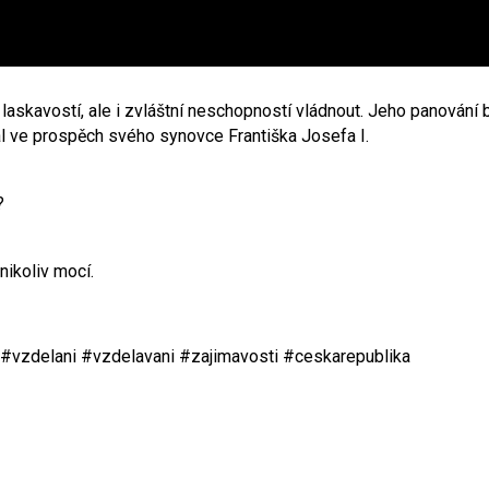
 laskavostí, ale i zvláštní neschopností vládnout. Jeho panování 
l ve prospěch svého synovce Františka Josefa I.
?
nikoliv mocí.
 #vzdelani #vzdelavani #zajimavosti #ceskarepublika