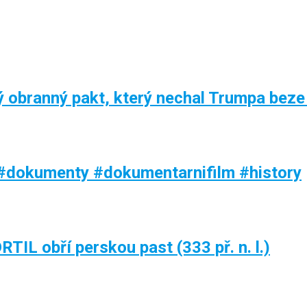
 obranný pakt, který nechal Trumpa beze
 #dokumenty #dokumentarnifilm #history
TIL obří perskou past (333 př. n. l.)