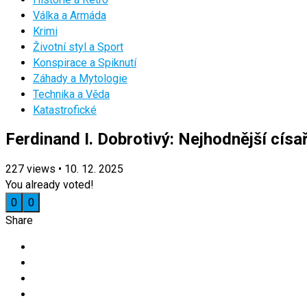
Válka a Armáda
Krimi
Životní styl a Sport
Konspirace a Spiknutí
Záhady a Mytologie
Technika a Věda
Katastrofické
Ferdinand I. Dobrotivý: Nejhodnější cís
227
views
•
10. 12. 2025
You already voted!
0
0
Share