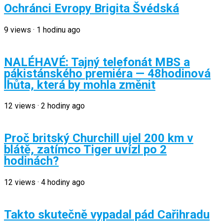
Ochránci Evropy Brigita Švédská
9
views
·
1 hodinu ago
NALÉHAVÉ: Tajný telefonát MBS a
pákistánského premiéra — 48hodinová
lhůta, která by mohla změnit
12
views
·
2 hodiny ago
Proč britský Churchill ujel 200 km v
blátě, zatímco Tiger uvízl po 2
hodinách?
12
views
·
4 hodiny ago
Takto skutečně vypadal pád Cařihradu