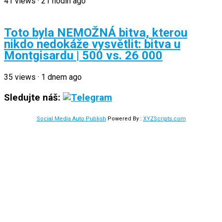
41
views
·
21 hodin ago
Toto byla NEMOŽNÁ bitva, kterou
nikdo nedokáže vysvětlit: bitva u
Montgisardu | 500 vs. 26 000
35
views
·
1 dnem ago
Sledujte náš:
Social Media Auto Publish
Powered By :
XYZScripts.com