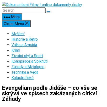
Skip
to
content
Menu
Close Menu
Myšlení
Historie a Retro
Válka a Armáda
Krimi
Životní styl a Sport
Konspirace a Spiknutí
Záhady a Mytologie
Technika a Věda
Katastrofické
Evangelium podle Jidáše – co vše se
skrývá ve spisech zakázaných církví |
Záhady