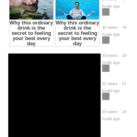
hodin ago
42
views
·
18
hodin ago
30
views
·
23
hodin ago
32
views
·
23
hodin ago
33
views
·
24
hodin ago