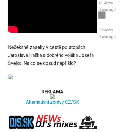
42
views
·
1
dnem ago
39
views
·
1
dnem ago
Nečekané záseky v cestě po stopách
Jaroslava Haška a dobrého vojáka Josefa
Švejka. Na co se dosud nepřišlo?
REKLAMA
Alternativní zprávy CZ/SK