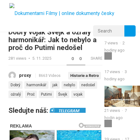
Dobrý voják Švejk a ožralý
harmonikář: Jak to nebylo a
7
views
·
2
proč do Putimi nedošel
hodiny ago
281
views
•
5. 11. 2025
0
0
SHARE
17
views
·
3
proxy
Historie a Retro
8663 Videos
hodiny ago
Dobrý
harmonikář
jak
nebylo
nedošel
ožralý
Proč
Putimi
Švejk
vojak
Sledujte náš:
21
views
·
7
hodin ago
39
views
·
17