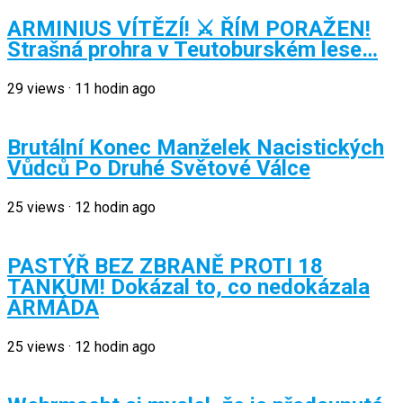
ARMINIUS VÍTĚZÍ! ⚔️ ŘÍM PORAŽEN!
Strašná prohra v Teutoburském lese…
29
views
·
11 hodin ago
Brutální Konec Manželek Nacistických
Vůdců Po Druhé Světové Válce
25
views
·
12 hodin ago
PASTÝŘ BEZ ZBRANĚ PROTI 18
TANKŮM! Dokázal to, co nedokázala
ARMÁDA
25
views
·
12 hodin ago