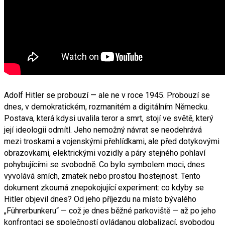
Adolf Hitler se probouzí — ale ne v roce 1945. Probouzí se
dnes, v demokratickém, rozmanitém a digitálním Německu.
Postava, která kdysi uvalila teror a smrt, stojí ve světě, který
její ideologii odmítl. Jeho nemožný návrat se neodehrává
mezi troskami a vojenskými přehlídkami, ale před dotykovými
obrazovkami, elektrickými vozidly a páry stejného pohlaví
pohybujícími se svobodně. Co bylo symbolem moci, dnes
vyvolává smích, zmatek nebo prostou lhostejnost. Tento
dokument zkoumá znepokojující experiment: co kdyby se
Hitler objevil dnes? Od jeho příjezdu na místo bývalého
„Führerbunkeru“ — což je dnes běžné parkoviště — až po jeho
konfrontaci se společností ovládanou globalizací, svobodou