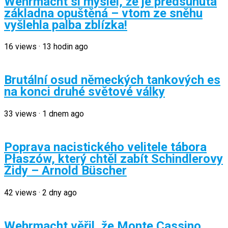
Wehrmacht si myslel, že je předsunutá
základna opuštěná – vtom ze sněhu
vyšlehla palba zblízka!
16
views
·
13 hodin ago
Brutální osud německých tankových es
na konci druhé světové války
33
views
·
1 dnem ago
Poprava nacistického velitele tábora
Płaszów, který chtěl zabít Schindlerovy
Židy – Arnold Büscher
42
views
·
2 dny ago
Wehrmacht věřil, že Monte Cassino