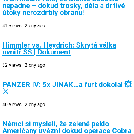
nepadne – dokud trosky, děla a drtivé
útoky nerozdrtily obranu!
41
views
·
2 dny ago
Himmler vs. Heydrich: Skrytá válka
uvnitř SS | Dokument
32
views
·
2 dny ago
PANZER IV: 5x JINAK…a furt dokola! 💥
⚔️
40
views
·
2 dny ago
Němci si mysleli, že zelené peklo
Američany uvězní dokud operace Cobra