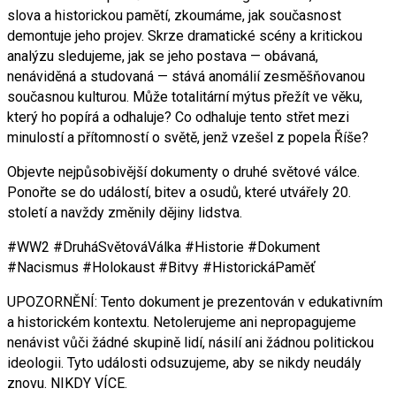
slova a historickou pamětí, zkoumáme, jak současnost
demontuje jeho projev. Skrze dramatické scény a kritickou
analýzu sledujeme, jak se jeho postava — obávaná,
nenáviděná a studovaná — stává anomálií zesměšňovanou
současnou kulturou. Může totalitární mýtus přežít ve věku,
který ho popírá a odhaluje? Co odhaluje tento střet mezi
minulostí a přítomností o světě, jenž vzešel z popela Říše?
Objevte nejpůsobivější dokumenty o druhé světové válce.
Ponořte se do událostí, bitev a osudů, které utvářely 20.
století a navždy změnily dějiny lidstva.
#WW2 #DruháSvětováVálka #Historie #Dokument
#Nacismus #Holokaust #Bitvy #HistorickáPaměť
UPOZORNĚNÍ: Tento dokument je prezentován v edukativním
a historickém kontextu. Netolerujeme ani nepropagujeme
nenávist vůči žádné skupině lidí, násilí ani žádnou politickou
ideologii. Tyto události odsuzujeme, aby se nikdy neudály
znovu. NIKDY VÍCE.