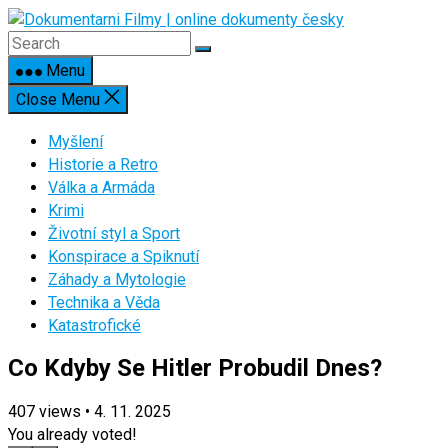
Skip
to
content
Menu
Close Menu
Myšlení
Historie a Retro
Válka a Armáda
Krimi
Životní styl a Sport
Konspirace a Spiknutí
Záhady a Mytologie
Technika a Věda
Katastrofické
Co Kdyby Se Hitler Probudil Dnes?
407
views
•
4. 11. 2025
You already voted!