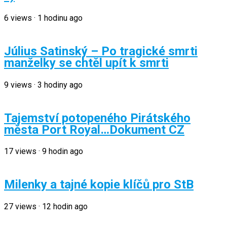
6
views
·
1 hodinu ago
Július Satinský – Po tragické smrti
manželky se chtěl upít k smrti
9
views
·
3 hodiny ago
Tajemství potopeného Pirátského
města Port Royal…Dokument CZ
17
views
·
9 hodin ago
Milenky a tajné kopie klíčů pro StB
27
views
·
12 hodin ago