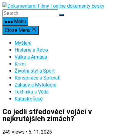
Skip
to
content
Menu
Close Menu
Myšlení
Historie a Retro
Válka a Armáda
Krimi
Životní styl a Sport
Konspirace a Spiknutí
Záhady a Mytologie
Technika a Věda
Katastrofické
Co jedli středověcí vojáci v
nejkrutějších zimách?
249
views
•
5. 11. 2025