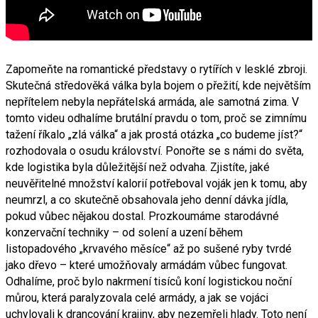
Zapomeňte na romantické představy o rytířích v lesklé zbroji.
Skutečná středověká válka byla bojem o přežití, kde největším
nepřítelem nebyla nepřátelská armáda, ale samotná zima. V
tomto videu odhalíme brutální pravdu o tom, proč se zimnímu
tažení říkalo „zlá válka“ a jak prostá otázka „co budeme jíst?“
rozhodovala o osudu království. Ponořte se s námi do světa,
kde logistika byla důležitější než odvaha. Zjistíte, jaké
neuvěřitelné množství kalorií potřeboval voják jen k tomu, aby
neumrzl, a co skutečně obsahovala jeho denní dávka jídla,
pokud vůbec nějakou dostal. Prozkoumáme starodávné
konzervační techniky – od solení a uzení během
listopadového „krvavého měsíce“ až po sušené ryby tvrdé
jako dřevo – které umožňovaly armádám vůbec fungovat.
Odhalíme, proč bylo nakrmení tisíců koní logistickou noční
můrou, která paralyzovala celé armády, a jak se vojáci
uchylovali k drancování krajiny, aby nezemřeli hlady. Toto není