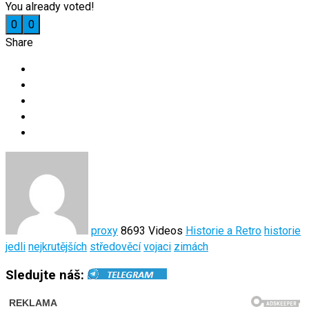
You already voted!
0
0
Share
proxy
8693 Videos
Historie a Retro
historie
jedli
nejkrutějších
středověcí
vojaci
zimách
Sledujte náš: