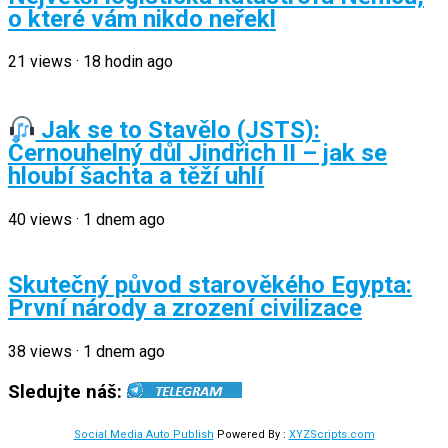
o které vám nikdo neřekl
21
views
·
18 hodin ago
Jak se to Stavělo (JSTS):
Černouhelný důl Jindřich II – jak se
hloubí šachta a těží uhlí
40
views
·
1 dnem ago
Skutečný původ starověkého Egypta:
První národy a zrození civilizace
38
views
·
1 dnem ago
Sledujte náš:
Social Media Auto Publish
Powered By :
XYZScripts.com