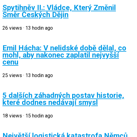
Spytihněv II.: Vládce, Který Změnil
Směr Českých Dějin
26
views
·
13 hodin ago
Emil Hácha: V nelidské době dělal, co
mohl, aby nakonec zaplatil nejvyšší
cenu
25
views
·
13 hodin ago
5 dalších záhadných postav historie,
které dodnes nedávají smysl
18
views
·
15 hodin ago
Největší logistická katastrofa Němců,