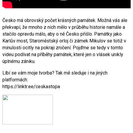
Česko má obrovský počet krásných památek. Možná vás ale
překvapí, že mnoho z nich mělo v průběhu historie namále a
stačilo opravdu málo, aby o ně Česko přišlo. Památky jako
Karlův most, Staroměstský orloj či zámek Mikulov se totiž v
minulosti ocitly na pokraji zničení. Pojďme se tedy v tomto
videu podívat na příběhy památek, které jen o vlásek unikly
úplnému zániku.
Líbí se vám moje tvorba? Tak mě sleduje i na jiných
platformách:
https://linktr.ee/ceskastopa