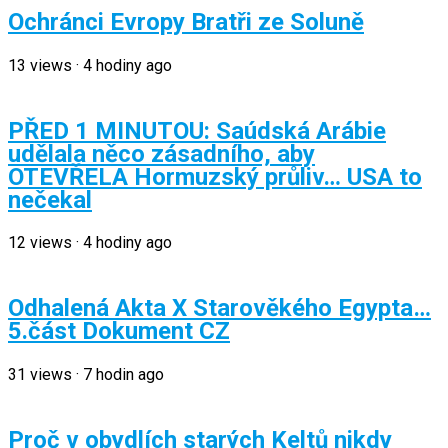
Ochránci Evropy Bratři ze Soluně
13
views
·
4 hodiny ago
PŘED 1 MINUTOU: Saúdská Arábie
udělala něco zásadního, aby
OTEVŘELA Hormuzský průliv… USA to
nečekal
12
views
·
4 hodiny ago
Odhalená Akta X Starověkého Egypta…
5.část Dokument CZ
31
views
·
7 hodin ago
Proč v obydlích starých Keltů nikdy