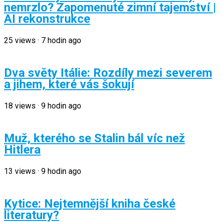
nemrzlo? Zapomenuté zimní tajemství |
AI rekonstrukce
25
views
·
7 hodin ago
Dva světy Itálie: Rozdíly mezi severem
a jihem, které vás šokují
18
views
·
9 hodin ago
Muž, kterého se Stalin bál víc než
Hitlera
13
views
·
9 hodin ago
Kytice: Nejtemnější kniha české
literatury?