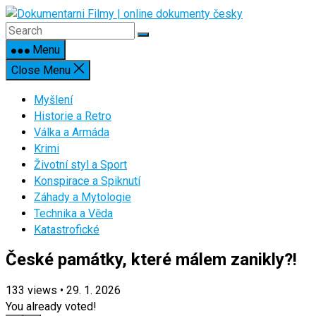
Skip
to
content
Menu
Close Menu
Myšlení
Historie a Retro
Válka a Armáda
Krimi
Životní styl a Sport
Konspirace a Spiknutí
Záhady a Mytologie
Technika a Věda
Katastrofické
České památky, které málem zanikly?!
133
views
•
29. 1. 2026
You already voted!