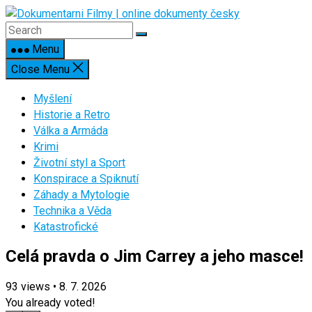
Skip
to
content
Menu
Close Menu
Myšlení
Historie a Retro
Válka a Armáda
Krimi
Životní styl a Sport
Konspirace a Spiknutí
Záhady a Mytologie
Technika a Věda
Katastrofické
Celá pravda o Jim Carrey a jeho masce!
93
views
•
8. 7. 2026
You already voted!