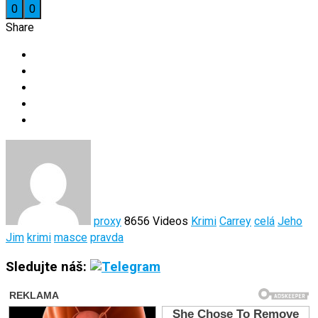
0
0
Share
proxy
8656 Videos
Krimi
Carrey
celá
Jeho
Jim
krimi
masce
pravda
Sledujte náš: