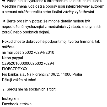
🎥 Video slouží výhradně k informačnímu a diskusnímu účelu.
Všechna jména, události a popisy jsou interpretovány autorem
a nemusí odrážet realitu nebo finální závěry vyšetřování.
📌 Berte prosím v potaz, že mnohé detaily mohou být
nepodložené, vycházející z mediálních výstupů, anonymních
zdrojů nebo osobních dojmů.
Pokud chcete dobrovolně podpořit moji tvorbu finančně, tak
můžete
na můj účet: 2503276294/2010
Nebo paypal:
CZ9620100000002503276294
FIOBCZPPXXX
Fio banka, a.s., Na Florenci 2139/2, 11000 Praha
Děkuji vážím si toho!
📱 Sleduj mě na sociálních sítích:
Instagram:
Facebook stránka: