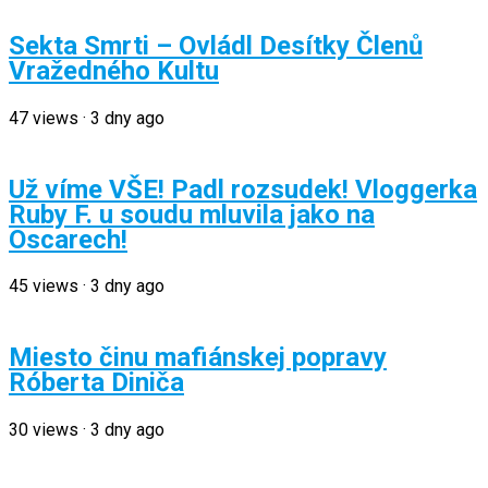
Sekta Smrti – Ovládl Desítky Členů
Vražedného Kultu
47
views
·
3 dny ago
Už víme VŠE! Padl rozsudek! Vloggerka
Ruby F. u soudu mluvila jako na
Oscarech!
45
views
·
3 dny ago
Miesto činu mafiánskej popravy
Róberta Diniča
30
views
·
3 dny ago