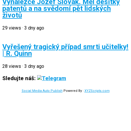
Vynálezce Jozef Slovák. Měl desítky
patentů a na svědomí pět lidských
životů
29
views
·
3 dny ago
Vyřešený tragický případ smrti učitelky!
| R. Quinn
28
views
·
3 dny ago
Sledujte náš:
Social Media Auto Publish
Powered By :
XYZScripts.com