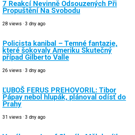
7 Reakcí Nevinně Odsouzených Při
Propuštění Na Svobodu
28
views
·
3 dny ago
Policista kanibal – Temné fantazie,
které šokovaly Ameriku Skutečný
případ Gilberto Valle
26
views
·
3 dny ago
ĽUBOŠ FERUS PREHOVORIL: Tibor
Pápay nebol hlupák, plánoval odísť do
Prahy
31
views
·
3 dny ago