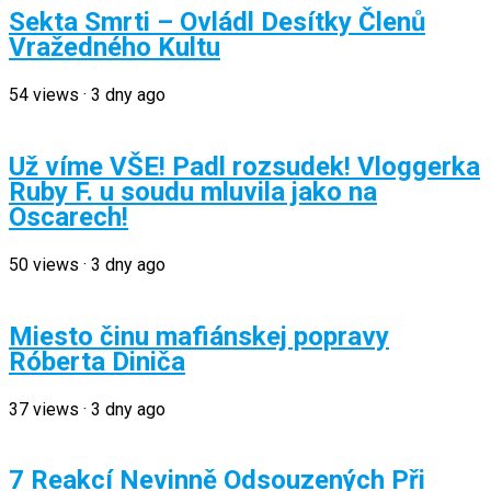
Sekta Smrti – Ovládl Desítky Členů
Vražedného Kultu
54
views
·
3 dny ago
Už víme VŠE! Padl rozsudek! Vloggerka
Ruby F. u soudu mluvila jako na
Oscarech!
50
views
·
3 dny ago
Miesto činu mafiánskej popravy
Róberta Diniča
37
views
·
3 dny ago
7 Reakcí Nevinně Odsouzených Při