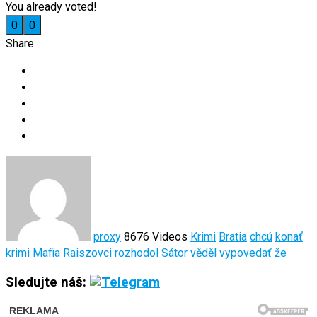
You already voted!
0
0
Share
proxy
8676 Videos
Krimi
Bratia
chcú
konať
krimi
Mafia
Raiszovci
rozhodol
Sátor
věděl
vypovedať
že
Sledujte náš: