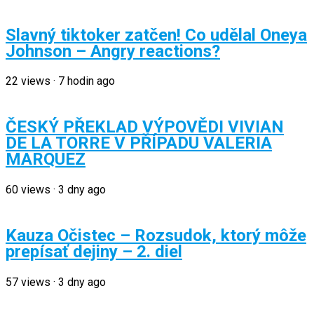
Slavný tiktoker zatčen! Co udělal Oneya
Johnson – Angry reactions?
22
views
·
7 hodin ago
ČESKÝ PŘEKLAD VÝPOVĚDI VIVIAN
DE LA TORRE V PŘÍPADU VALERIA
MARQUEZ
60
views
·
3 dny ago
Kauza Očistec – Rozsudok, ktorý môže
prepísať dejiny – 2. diel
57
views
·
3 dny ago