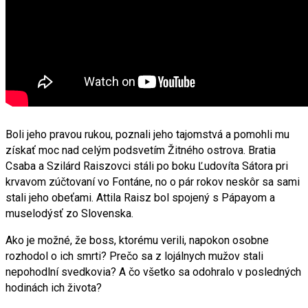
Boli jeho pravou rukou, poznali jeho tajomstvá a pomohli mu
získať moc nad celým podsvetím Žitného ostrova. Bratia
Csaba a Szilárd Raiszovci stáli po boku Ľudovíta Sátora pri
krvavom zúčtovaní vo Fontáne, no o pár rokov neskôr sa sami
stali jeho obeťami. Attila Raisz bol spojený s Pápayom a
muselodýsť zo Slovenska.
Ako je možné, že boss, ktorému verili, napokon osobne
rozhodol o ich smrti? Prečo sa z lojálnych mužov stali
nepohodlní svedkovia? A čo všetko sa odohralo v posledných
hodinách ich života?