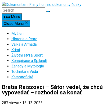
Skip
to
content
Menu
Close Menu
Myšlení
Historie a Retro
Válka a Armáda
Krimi
Životní styl a Sport
Konspirace a Spiknutí
Záhady a Mytologie
Technika a Věda
Katastrofické
Bratia Raiszovci – Sátor vedel, že chcú
vypovedať – rozhodol sa konať
257
views
•
15. 12. 2025