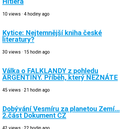
Hitlera
10
views
·
4 hodiny ago
Kytice: Nejtemnější kniha české
literatury?
30
views
·
15 hodin ago
Válka o FALKLANDY z pohledu
ARGENTINY. Příběh, který NEZNÁTE
45
views
·
21 hodin ago
Dobývání Vesmíru za planetou Zemí…
2.část Dokument CZ
42
views
·
22 hodin ago