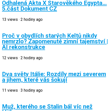
Odhalená Akta X Starověkého Egypta…
5.část Dokument CZ
13
views
·
2 hodiny ago
Proč v obydlích starých Keltů nikdy
nemrzlo? Zapomenuté zimní tajemství |
AI rekonstrukce
12
views
·
2 hodiny ago
Dva světy Itálie: Rozdíly mezi severem
a jihem, které vás šokují
11
views
·
3 hodiny ago
Muž, kterého se Stalin bál víc než