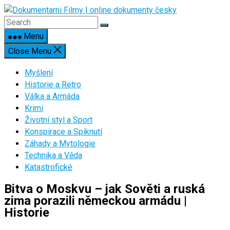
Skip
to
content
Menu
Close Menu
Myšlení
Historie a Retro
Válka a Armáda
Krimi
Životní styl a Sport
Konspirace a Spiknutí
Záhady a Mytologie
Technika a Věda
Katastrofické
Bitva o Moskvu – jak Sověti a ruská
zima porazili německou armádu |
Historie