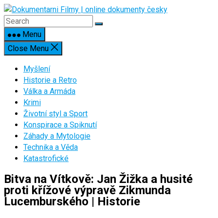
Skip
to
content
Menu
Close Menu
Myšlení
Historie a Retro
Válka a Armáda
Krimi
Životní styl a Sport
Konspirace a Spiknutí
Záhady a Mytologie
Technika a Věda
Katastrofické
Bitva na Vítkově: Jan Žižka a husité
proti křížové výpravě Zikmunda
Lucemburského | Historie