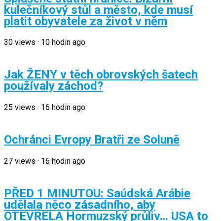
kulečníkový stůl a město, kde musí
platit obyvatele za život v něm
30
views
·
10 hodin ago
Jak ŽENY v těch obrovských šatech
používaly záchod?
25
views
·
16 hodin ago
Ochránci Evropy Bratři ze Soluně
27
views
·
16 hodin ago
PŘED 1 MINUTOU: Saúdská Arábie
udělala něco zásadního, aby
OTEVŘELA Hormuzský průliv… USA to