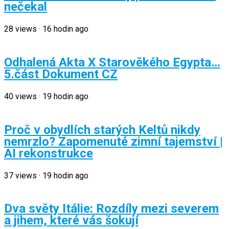
nečekal
28
views
·
16 hodin ago
Odhalená Akta X Starověkého Egypta…
5.část Dokument CZ
40
views
·
19 hodin ago
Proč v obydlích starých Keltů nikdy
nemrzlo? Zapomenuté zimní tajemství |
AI rekonstrukce
37
views
·
19 hodin ago
Dva světy Itálie: Rozdíly mezi severem
a jihem, které vás šokují