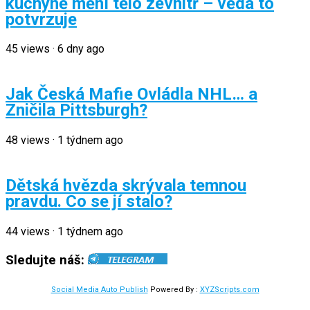
kuchyně mění tělo zevnitř – věda to
potvrzuje
45
views
·
6 dny ago
Jak Česká Mafie Ovládla NHL… a
Zničila Pittsburgh?
48
views
·
1 týdnem ago
Dětská hvězda skrývala temnou
pravdu. Co se jí stalo?
44
views
·
1 týdnem ago
Sledujte náš:
Social Media Auto Publish
Powered By :
XYZScripts.com