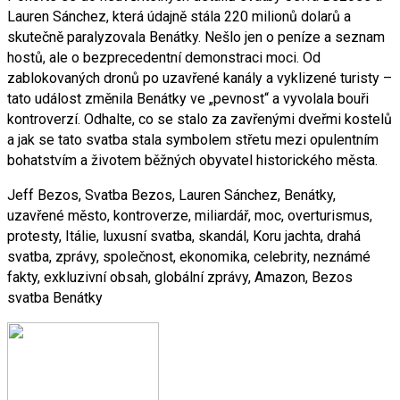
Lauren Sánchez, která údajně stála 220 milionů dolarů a
skutečně paralyzovala Benátky. Nešlo jen o peníze a seznam
hostů, ale o bezprecedentní demonstraci moci. Od
zablokovaných dronů po uzavřené kanály a vyklizené turisty –
tato událost změnila Benátky ve „pevnost“ a vyvolala bouři
kontroverzí. Odhalte, co se stalo za zavřenými dveřmi kostelů
a jak se tato svatba stala symbolem střetu mezi opulentním
bohatstvím a životem běžných obyvatel historického města.
Jeff Bezos, Svatba Bezos, Lauren Sánchez, Benátky,
uzavřené město, kontroverze, miliardář, moc, overturismus,
protesty, Itálie, luxusní svatba, skandál, Koru jachta, drahá
svatba, zprávy, společnost, ekonomika, celebrity, neznámé
fakty, exkluzivní obsah, globální zprávy, Amazon, Bezos
svatba Benátky