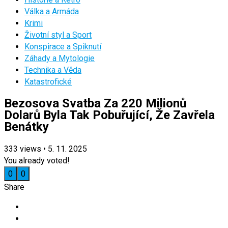
Válka a Armáda
Krimi
Životní styl a Sport
Konspirace a Spiknutí
Záhady a Mytologie
Technika a Věda
Katastrofické
Bezosova Svatba Za 220 Milionů
Dolarů Byla Tak Pobuřující, Že Zavřela
Benátky
333
views
•
5. 11. 2025
You already voted!
0
0
Share