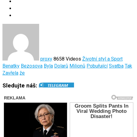
proxy
8658 Videos
Životní styl a Sport
Benatky
Bezosova
Byla
Dolarů
Milionů
Pobuřující
Svatba
Tak
Zavřela
že
Sledujte náš: