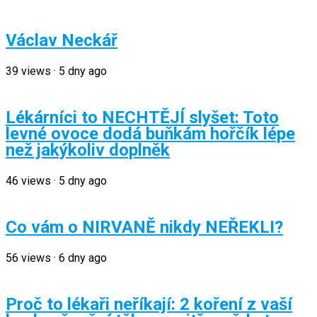
Václav Neckář
39
views
·
5 dny ago
Lékárníci to NECHTĚJÍ slyšet: Toto
levné ovoce dodá buňkám hořčík lépe
než jakýkoliv doplněk
46
views
·
5 dny ago
Co vám o NIRVANĚ nikdy NEŘEKLI?
56
views
·
6 dny ago
Proč to lékaři neříkají: 2 koření z vaší