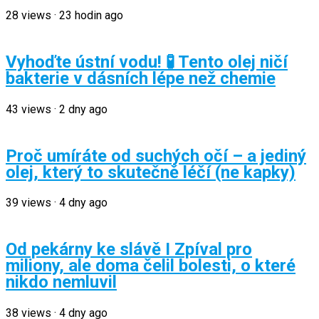
28
views
·
23 hodin ago
Vyhoďte ústní vodu! 🧪 Tento olej ničí
bakterie v dásních lépe než chemie
43
views
·
2 dny ago
Proč umíráte od suchých očí – a jediný
olej, který to skutečně léčí (ne kapky)
39
views
·
4 dny ago
Od pekárny ke slávě I Zpíval pro
miliony, ale doma čelil bolesti, o které
nikdo nemluvil
38
views
·
4 dny ago