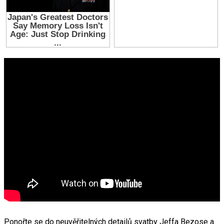
Ponořte se do neuvěřitelných detailů svatby Jeffa Bezose a