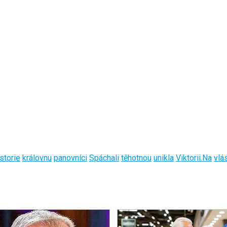
istorie
královnu
panovníci
Spáchali
těhotnou
unikla
Viktorii.Na
vlá