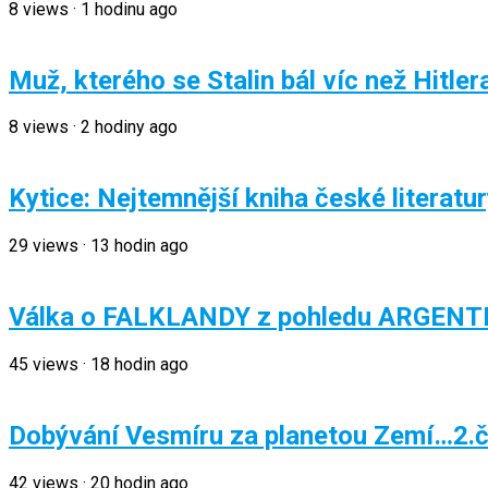
8
views
·
1 hodinu ago
Muž, kterého se Stalin bál víc než Hitler
8
views
·
2 hodiny ago
Kytice: Nejtemnější kniha české literatu
29
views
·
13 hodin ago
Válka o FALKLANDY z pohledu ARGENTI
45
views
·
18 hodin ago
Dobývání Vesmíru za planetou Zemí…2.
42
views
·
20 hodin ago