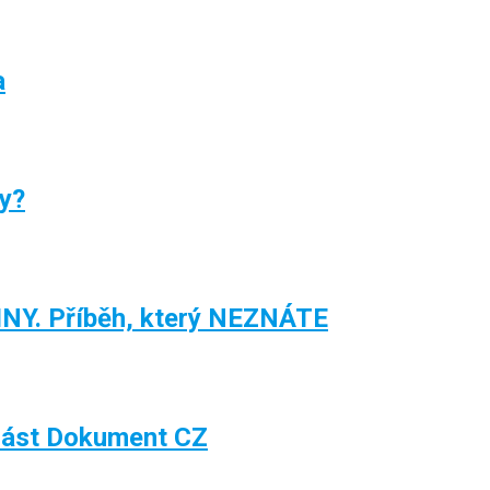
a
ry?
NY. Příběh, který NEZNÁTE
část Dokument CZ