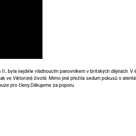
ta II., byla nejdéle vládnoucím panovníkem v britských dějinách. V
 tak ve Viktoriině životě. Mimo jiné přežila sedum pokusů o ate
pouze pro členy.Děkujeme za poporu.