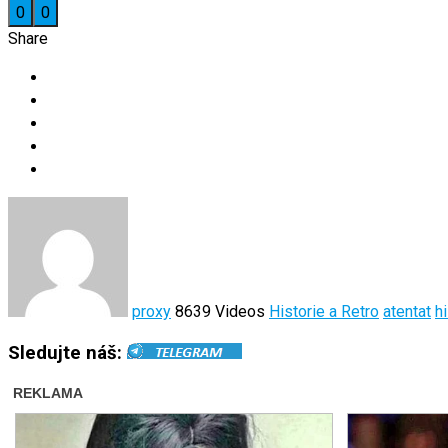
0
0
Share
proxy
8639 Videos
Historie a Retro
atentat
h
Sledujte náš: