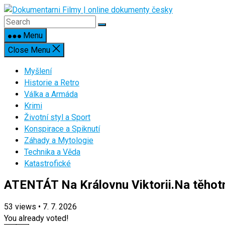
Skip
to
content
Menu
Close Menu
Myšlení
Historie a Retro
Válka a Armáda
Krimi
Životní styl a Sport
Konspirace a Spiknutí
Záhady a Mytologie
Technika a Věda
Katastrofické
ATENTÁT Na Královnu Viktorii.Na těhotno
53
views
•
7. 7. 2026
You already voted!