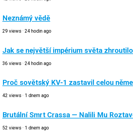
Neznámý vědě
29
views
·
24 hodin ago
Jak se největší impérium světa zhroutilo
36
views
·
24 hodin ago
Proč sovětský KV-1 zastavil celou něme
42
views
·
1 dnem ago
Brutální Smrt Crassa — Nalili Mu Rozta
52
views
·
1 dnem ago