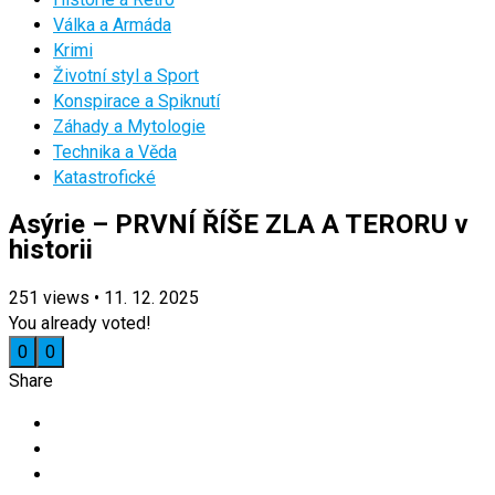
Válka a Armáda
Krimi
Životní styl a Sport
Konspirace a Spiknutí
Záhady a Mytologie
Technika a Věda
Katastrofické
Asýrie – PRVNÍ ŘÍŠE ZLA A TERORU v
historii
251
views
•
11. 12. 2025
You already voted!
0
0
Share