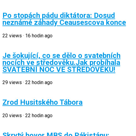
Po stopách pádu diktátora: Dosud
neznámé záhady Ceausescova konce
22
views
·
16 hodin ago
Je šokující, co se dělo o svatebních
nocích ve středověku.Jak probíhala
SVATEBNÍ NOC VE STŘEDOVĚKU!
29
views
·
22 hodin ago
Zrod Husitského Tábora
20
views
·
22 hodin ago
Skrytý hovor MBS do Pákistánu: