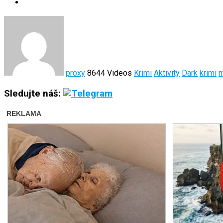
proxy
8644 Videos
Krimi
Aktivity
Dark
krimi
m
Sledujte náš: