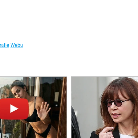
afie
Webu