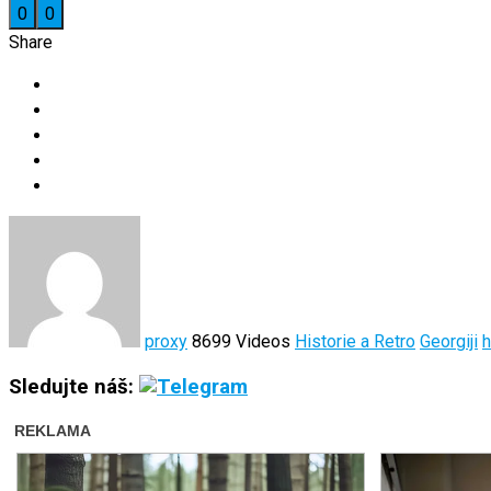
0
0
Share
proxy
8699 Videos
Historie a Retro
Georgiji
h
Sledujte náš: