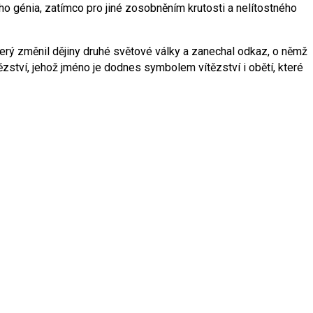
ho génia, zatímco pro jiné zosobněním krutosti a nelítostného
terý změnil dějiny druhé světové války a zanechal odkaz, o němž
ství, jehož jméno je dodnes symbolem vítězství i obětí, které