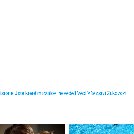
istorie
Jste
které
maršálovi
nevěděli
Věci
Vítězství
Žukovovi