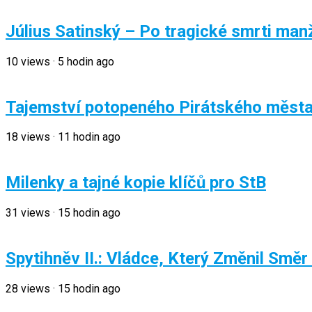
Július Satinský – Po tragické smrti manž
10
views
·
5 hodin ago
Tajemství potopeného Pirátského měst
18
views
·
11 hodin ago
Milenky a tajné kopie klíčů pro StB
31
views
·
15 hodin ago
Spytihněv II.: Vládce, Který Změnil Směr
28
views
·
15 hodin ago