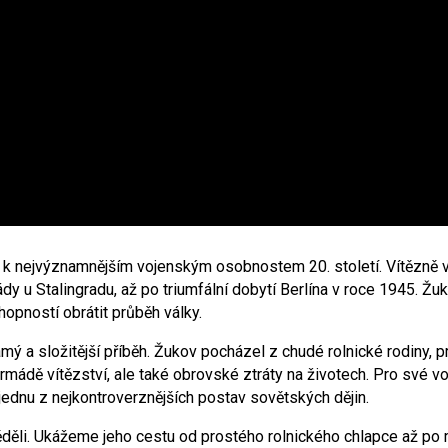
ří k nejvýznamnějším vojenským osobnostem 20. století. Vítězně 
y u Stalingradu, až po triumfální dobytí Berlína v roce 1945. 
opností obrátit průběh války.
 a složitější příběh. Žukov pocházel z chudé rolnické rodiny, p
armádě vítězství, ale také obrovské ztráty na životech. Pro své v
jednu z nejkontroverznějších postav sovětských dějin.
děli. Ukážeme jeho cestu od prostého rolnického chlapce až po m