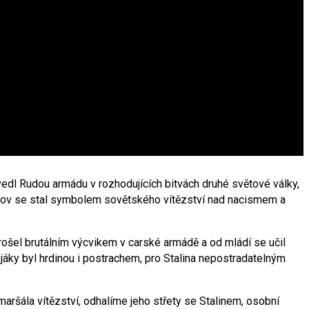
vedl Rudou armádu v rozhodujících bitvách druhé světové války,
Žukov se stal symbolem sovětského vítězství nad nacismem a
rošel brutálním výcvikem v carské armádě a od mládí se učil
ojáky byl hrdinou i postrachem, pro Stalina nepostradatelným
aršála vítězství, odhalíme jeho střety se Stalinem, osobní