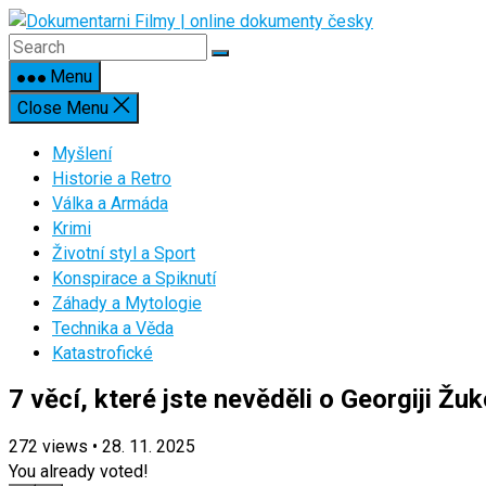
Skip
to
content
Menu
Close Menu
Myšlení
Historie a Retro
Válka a Armáda
Krimi
Životní styl a Sport
Konspirace a Spiknutí
Záhady a Mytologie
Technika a Věda
Katastrofické
7 věcí, které jste nevěděli o Georgiji Žu
272
views
•
28. 11. 2025
You already voted!