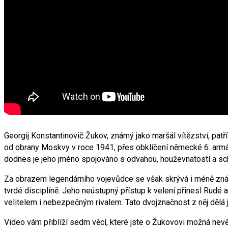
Georgij Konstantinovič Žukov, známý jako maršál vítězství, pat
od obrany Moskvy v roce 1941, přes obklíčení německé 6. armád
dodnes je jeho jméno spojováno s odvahou, houževnatostí a sch
Za obrazem legendárního vojevůdce se však skrývá i méně známý
tvrdé disciplíně. Jeho neústupný přístup k velení přinesl Rudé 
velitelem i nebezpečným rivalem. Tato dvojznačnost z něj dělá 
Video vám přiblíží sedm věcí, které jste o Žukovovi možná nevě