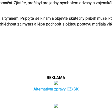
pomnění. Zjistíte, proč byl pro jedny symbolem odvahy a vojenské
ou a tyranem. Připojte se k nám a objevte skutečný příběh muže, k
lédnout za mýtus a lépe pochopit složitou postavu maršála vítěz
REKLAMA
Alternativní zprávy CZ/SK