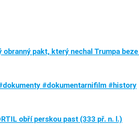
 obranný pakt, který nechal Trumpa beze
 #dokumenty #dokumentarnifilm #history
TIL obří perskou past (333 př. n. l.)