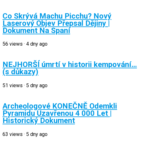
Co Skrývá Machu Picchu? Nový
Laserový Objev Přepsal Dějiny |
Dokument Na Spaní
56
views
·
4 dny ago
NEJHORŠÍ úmrtí v historii kempování…
(s důkazy)
51
views
·
5 dny ago
Archeologové KONEČNĚ Odemkli
Pyramidu Uzavřenou 4 000 Let |
Historický Dokument
63
views
·
5 dny ago