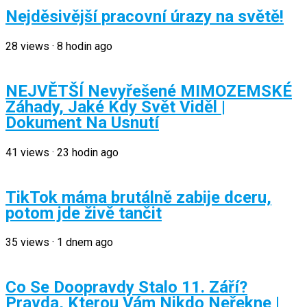
Nejděsivější pracovní úrazy na světě!
28
views
·
8 hodin ago
NEJVĚTŠÍ Nevyřešené MIMOZEMSKÉ
Záhady, Jaké Kdy Svět Viděl |
Dokument Na Usnutí
41
views
·
23 hodin ago
TikTok máma brutálně zabije dceru,
potom jde živě tančit
35
views
·
1 dnem ago
Co Se Doopravdy Stalo 11. Září?
Pravda, Kterou Vám Nikdo Neřekne |