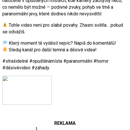
natočené v opuštěných místech, kde kamery zachytily něco,
co nemělo být možné — podivné zvuky, pohyb ve tmě a
paranormální jevy, které dodnes nikdo nevysvětlil.
Tohle video není pro slabé povahy. Zhasni světla… pokud
se odvážíš.
Který moment tě vyděsil nejvíc? Napiš do komentářů!
Sleduj kanál pro další temná a děsivá videa!
#strašidelné #opuštěnámísta #paranormální #horror
#děsivévideo #záhady
REKLAMA