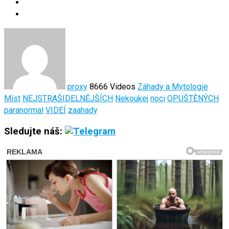
proxy
8666 Videos
Záhady a Mytologie
Míst
NEJSTRAŠIDELNĚJŠÍCH
Nekoukej
noci
OPUŠTĚNÝCH
paranormal
VIDEÍ
zaahady
Sledujte náš: