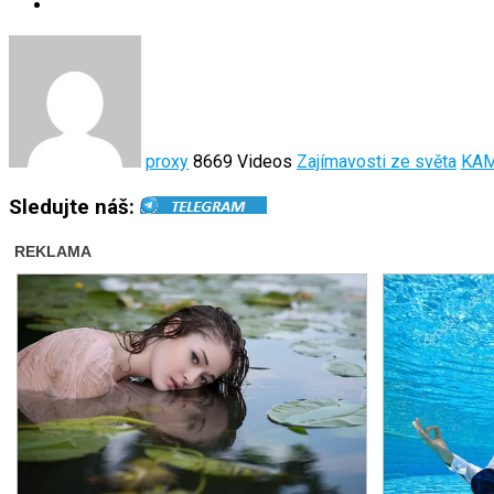
proxy
8669 Videos
Zajímavosti ze světa
KA
Sledujte náš: