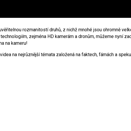
věřitelnou rozmanitostí druhů, z nichž mnohé jsou ohromně velké
 technologiím, zejména HD kamerám a dronům, můžeme nyní zachyti
ána na kameru!
idea na nejrůznější témata založená na faktech, fámách a spekula