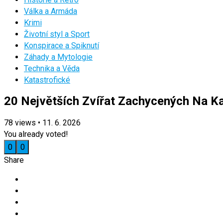
Válka a Armáda
Krimi
Životní styl a Sport
Konspirace a Spiknutí
Záhady a Mytologie
Technika a Věda
Katastrofické
20 Největších Zvířat Zachycených Na K
78
views
•
11. 6. 2026
You already voted!
0
0
Share