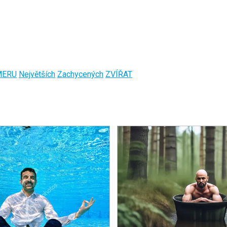
MERU
Největších
Zachycených
ZVÍŘAT