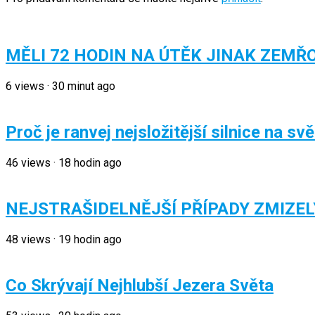
MĚLI 72 HODIN NA ÚTĚK JINAK ZEMŘ
6
views
·
30 minut ago
Proč je ranvej nejsložitější silnice na sv
46
views
·
18 hodin ago
NEJSTRAŠIDELNĚJŠÍ PŘÍPADY ZMIZEL
48
views
·
19 hodin ago
Co Skrývají Nejhlubší Jezera Světa