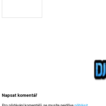
Napsat komentář
Pro přidávání komentářů se musíte nejdříve
přihlásit
.