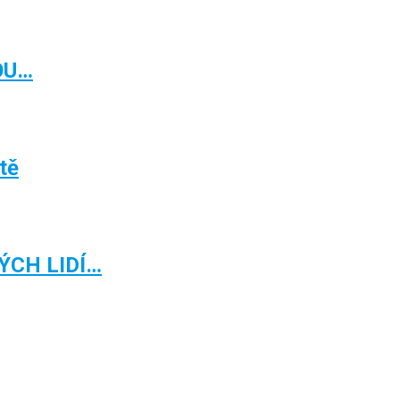
OU…
ětě
ÝCH LIDÍ…