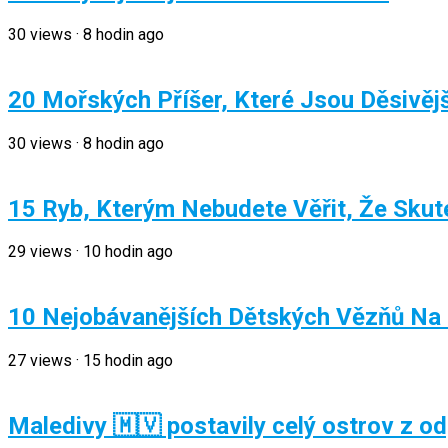
30
views
·
8 hodin ago
20 Mořských Příšer, Které Jsou Děsivě
30
views
·
8 hodin ago
15 Ryb, Kterým Nebudete Věřit, Že Skute
29
views
·
10 hodin ago
10 Nejobávanějších Dětských Vězňů Na 
27
views
·
15 hodin ago
Maledivy 🇲🇻 postavily celý ostrov z od