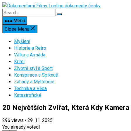
Skip
to
content
Menu
Close Menu
Myšlení
Historie a Retro
Válka a Armáda
Krimi
Životní styl a Sport
Konspirace a Spiknutí
Záhady a Mytologie
Technika a Věda
Katastrofické
20 Největších Zvířat, Která Kdy Kamera 
296
views
•
29. 11. 2025
You already voted!