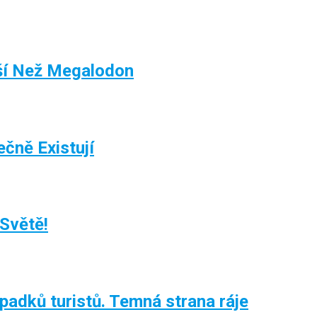
jší Než Megalodon
čně Existují
Světě!
padků turistů. Temná strana ráje