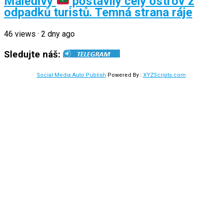
Maledivy
postavily celý ostrov z
odpadků turistů. Temná strana ráje
46
views
·
2 dny ago
Sledujte náš:
Social Media Auto Publish
Powered By :
XYZScripts.com