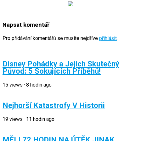
Napsat komentář
Pro přidávání komentářů se musíte nejdříve
přihlásit
.
Disney Pohádky a Jejich Skutečný
Původ: 5 Šokujících Příběhů!
15
views
·
8 hodin ago
Nejhorší Katastrofy V Historii
19
views
·
11 hodin ago
MĚLI 72 HODIN NA ÚTĚK JINAK