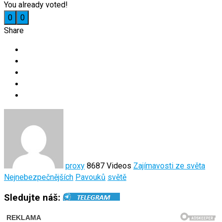
You already voted!
0
0
Share
proxy
8687 Videos
Zajímavosti ze světa
Nejnebezpečnějších
Pavouků
světě
Sledujte náš: