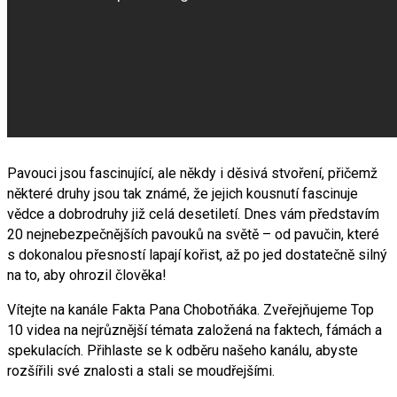
Pavouci jsou fascinující, ale někdy i děsivá stvoření, přičemž
některé druhy jsou tak známé, že jejich kousnutí fascinuje
vědce a dobrodruhy již celá desetiletí. Dnes vám představím
20 nejnebezpečnějších pavouků na světě – od pavučin, které
s dokonalou přesností lapají kořist, až po jed dostatečně silný
na to, aby ohrozil člověka!
Vítejte na kanále Fakta Pana Chobotňáka. Zveřejňujeme Top
10 videa na nejrůznější témata založená na faktech, fámách a
spekulacích. Přihlaste se k odběru našeho kanálu, abyste
rozšířili své znalosti a stali se moudřejšími.