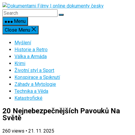
Skip
to
content
Menu
Close Menu
Myšlení
Historie a Retro
Válka a Armáda
Krimi
Životní styl a Sport
Konspirace a Spiknutí
Záhady a Mytologie
Technika a Věda
Katastrofické
20 Nejnebezpečnějších Pavouků Na
Světě
260
views
•
21. 11. 2025