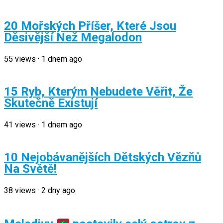
20 Mořských Příšer, Které Jsou
Děsivější Než Megalodon
55
views
·
1 dnem ago
15 Ryb, Kterým Nebudete Věřit, Že
Skutečně Existují
41
views
·
1 dnem ago
10 Nejobávanějších Dětských Vězňů
Na Světě!
38
views
·
2 dny ago