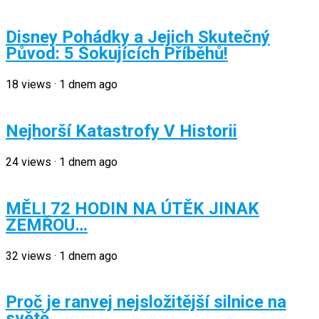
Disney Pohádky a Jejich Skutečný
Původ: 5 Šokujících Příběhů!
18
views
·
1 dnem ago
Nejhorší Katastrofy V Historii
24
views
·
1 dnem ago
MĚLI 72 HODIN NA ÚTĚK JINAK
ZEMŘOU…
32
views
·
1 dnem ago
Proč je ranvej nejsložitější silnice na
světě