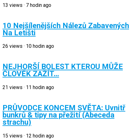
13
views
·
7 hodin ago
10 Nejšílenějších Nálezů Zabavených
Na Letišti
26
views
·
10 hodin ago
NEJHORŠÍ BOLEST KTEROU MŮŽE
ČLOVĚK ZAŽÍT…
21
views
·
11 hodin ago
PRŮVODCE KONCEM SVĚTA: Uvnitř
bunkrů & tipy na přežití (Abeceda
strachu)
15
views
·
12 hodin ago