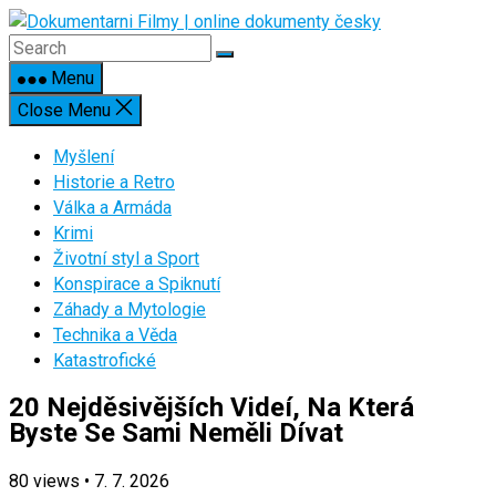
Skip
to
content
Menu
Close Menu
Myšlení
Historie a Retro
Válka a Armáda
Krimi
Životní styl a Sport
Konspirace a Spiknutí
Záhady a Mytologie
Technika a Věda
Katastrofické
20 Nejděsivějších Videí, Na Která
Byste Se Sami Neměli Dívat
80
views
•
7. 7. 2026