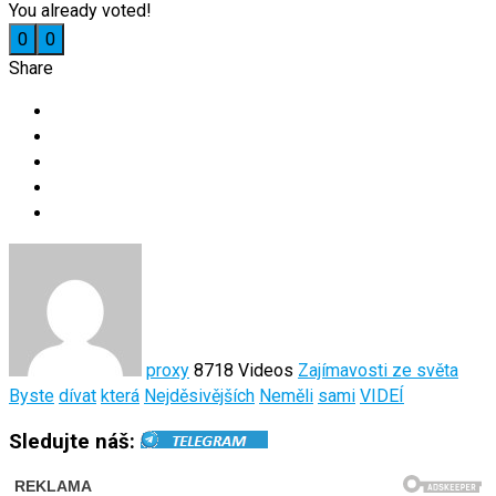
You already voted!
0
0
Share
proxy
8718 Videos
Zajímavosti ze světa
Byste
dívat
která
Nejděsivějších
Neměli
sami
VIDEÍ
Sledujte náš: