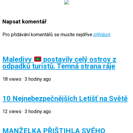
Napsat komentář
Pro přidávání komentářů se musíte nejdříve
přihlásit
.
Maledivy
postavily celý ostrov z
odpadků turistů. Temná strana ráje
18
views
·
3 hodiny ago
10 Nejnebezpečnějších Letišť na Světě
12
views
·
3 hodiny ago
MANŽELKA PŘIŠTIHLA SVÉHO