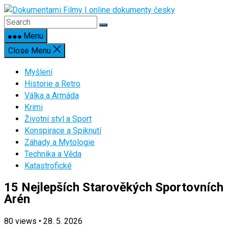
Skip
to
content
Menu
Close Menu
Myšlení
Historie a Retro
Válka a Armáda
Krimi
Životní styl a Sport
Konspirace a Spiknutí
Záhady a Mytologie
Technika a Věda
Katastrofické
15 Nejlepších Starověkých Sportovních
Arén
80
views
•
28. 5. 2026