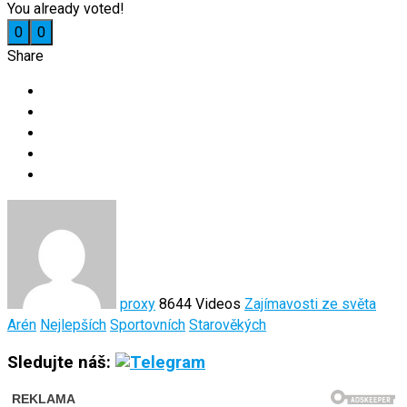
You already voted!
0
0
Share
proxy
8644 Videos
Zajímavosti ze světa
Arén
Nejlepších
Sportovních
Starověkých
Sledujte náš: