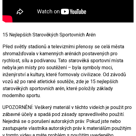
15 Nejlepších Starověkých Sportovních Arén
Před světly stadionů a televizními přenosy se celá města
shromažďovala v kamenných arénách postavených pro
rychlost, sílu a podívanou. Tato starověká sportovní místa
nebyla jen místy pro soutěžení – byla symboly moci,
inženýrství a kultury, které formovaly civilizace. Od závodů
vozů až po rané atletické soutěže, zde je 15 nejlepších
starověkých sportovních arén, které položily základy
moderního sportu.
UPOZORNĚNÍ: Veškerý materiál v těchto videích je použit pro
zábavné účely a spadá pod zásady spravedlivého použití.
Nejedná se o porušení autorských práv. Pokud jste nebo
zastupujete vlastníka autorských práv k materiálům použitým
v tomto videu a máte problém s použitím uvedeného