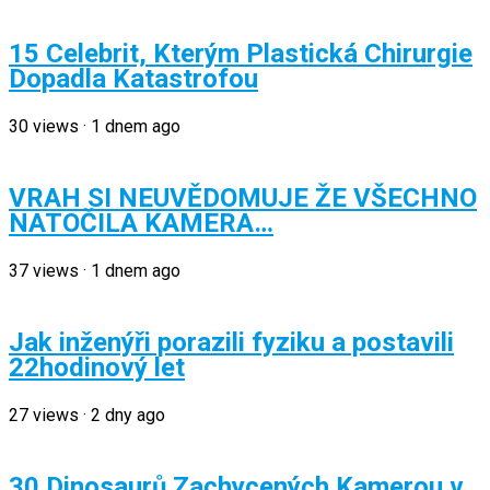
15 Celebrit, Kterým Plastická Chirurgie
Dopadla Katastrofou
30
views
·
1 dnem ago
VRAH SI NEUVĚDOMUJE ŽE VŠECHNO
NATOČILA KAMERA…
37
views
·
1 dnem ago
Jak inženýři porazili fyziku a postavili
22hodinový let
27
views
·
2 dny ago
30 Dinosaurů Zachycených Kamerou v