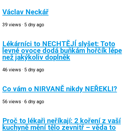
Václav Neckář
39
views
·
5 dny ago
Lékárníci to NECHTĚJÍ slyšet: Toto
levné ovoce dodá buňkám hořčík lépe
než jakýkoliv doplněk
46
views
·
5 dny ago
Co vám o NIRVANĚ nikdy NEŘEKLI?
56
views
·
6 dny ago
Proč to lékaři neříkají: 2 koření z vaší
kuchyně mění tělo zevnitř – věda to