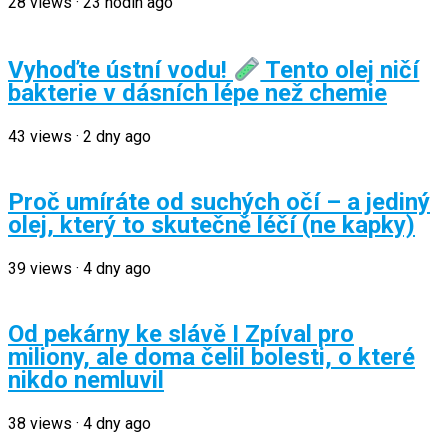
28
views
·
23 hodin ago
Vyhoďte ústní vodu!
Tento olej ničí
bakterie v dásních lépe než chemie
43
views
·
2 dny ago
Proč umíráte od suchých očí – a jediný
olej, který to skutečně léčí (ne kapky)
39
views
·
4 dny ago
Od pekárny ke slávě I Zpíval pro
miliony, ale doma čelil bolesti, o které
nikdo nemluvil
38
views
·
4 dny ago