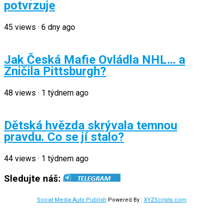
potvrzuje
45
views
·
6 dny ago
Jak Česká Mafie Ovládla NHL… a
Zničila Pittsburgh?
48
views
·
1 týdnem ago
Dětská hvězda skrývala temnou
pravdu. Co se jí stalo?
44
views
·
1 týdnem ago
Sledujte náš:
Social Media Auto Publish
Powered By :
XYZScripts.com