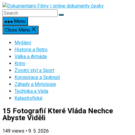
Skip
to
content
Menu
Close Menu
Myšlení
Historie a Retro
Válka a Armáda
Krimi
Životní styl a Sport
Konspirace a Spiknutí
Záhady a Mytologie
Technika a Věda
Katastrofické
15 Fotografií Které Vláda Nechce
Abyste Viděli
149
views
•
9. 5. 2026